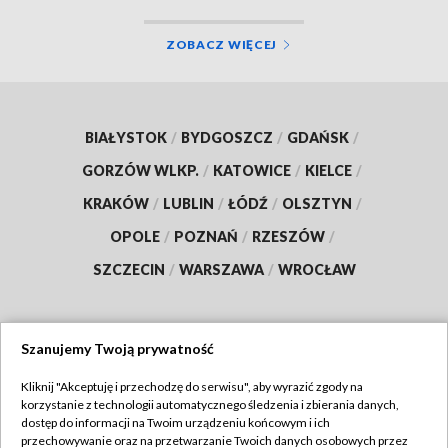
ZOBACZ WIĘCEJ
BIAŁYSTOK
/
BYDGOSZCZ
/
GDAŃSK
/
GORZÓW WLKP.
/
KATOWICE
/
KIELCE
/
KRAKÓW
/
LUBLIN
/
ŁÓDŹ
/
OLSZTYN
/
OPOLE
/
POZNAŃ
/
RZESZÓW
/
SZCZECIN
/
WARSZAWA
/
WROCŁAW
Szanujemy Twoją prywatność
Dołącz do nas:
Kliknij "Akceptuję i przechodzę do serwisu", aby wyrazić zgody na
korzystanie z technologii automatycznego śledzenia i zbierania danych,
TVP
dostęp do informacji na Twoim urządzeniu końcowym i ich
Abonament TVP
przechowywanie oraz na przetwarzanie Twoich danych osobowych przez
Regulamin TVP