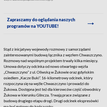
Zapraszamy do oglądania naszych
programów na YOUTUBE!
Stąd z inicjatywy wojewody rozmowy z samorządami
zainteresowanymi budową łącznika z węzłem Chwaszczyno.
Rozmowy nad wspólnym projektem trwały kilka miesięcy.
Umowa dotyczy odcinka od nowo otwartego węzła
„Chwaszczyno” z ul. Oliwską w Żukowie oraz gdyńskim
osiedlem „Kacze Buki”. 16-kilometrowy odcinek, który
rozpoczyna się na węźle Chwaszczyno i prowadzi do
Żukowa. Dostępna jest też dla kierowców część obwodnicy
Żukowa w kierunku Glincza. Trwają prace związane z
budową drugiego etapu drogi. Drugi odcinek ekspresówki
ma być gotowy do końca roku.