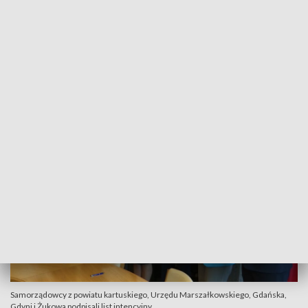
intencyjny, w którym deklarują współpracę przy
projektowaniu i budowie drogi powiatowej - łącznika
Obwodnicy Metropolitalnej Trójmiasta. Obwodnica ma
istotne znaczenie dla ruchu aglomeracji Trójmiasta, ale też
mieszkańców miejscowości położonych wzdłuż tej
obwodnicy m.in. Chwaszczyna czy Kaczych Buków.
Samorządowcy z powiatu kartuskiego, Urzędu Marszałkowskiego, Gdańska,
Gdyni i Żukowa podpisali list intencyjny.