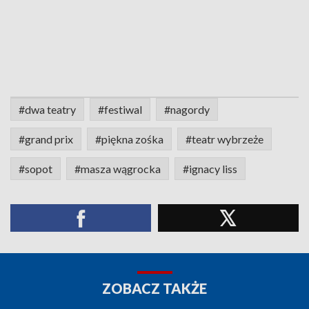
#dwa teatry
#festiwal
#nagordy
#grand prix
#piękna zośka
#teatr wybrzeże
#sopot
#masza wągrocka
#ignacy liss
ZOBACZ TAKŻE