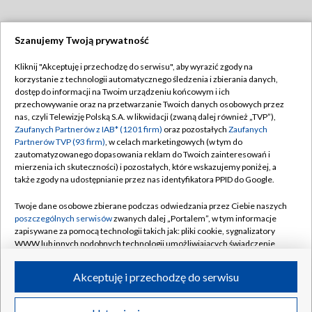
Szanujemy Twoją prywatność
Dołącz do nas:
Kliknij "Akceptuję i przechodzę do serwisu", aby wyrazić zgody na
korzystanie z technologii automatycznego śledzenia i zbierania danych,
TVP
dostęp do informacji na Twoim urządzeniu końcowym i ich
Abonament TVP
przechowywanie oraz na przetwarzanie Twoich danych osobowych przez
Regulamin TVP
nas, czyli Telewizję Polską S.A. w likwidacji (zwaną dalej również „TVP”),
Emisja w TVP
Polityka prywatności
Zaufanych Partnerów z IAB* (1201 firm)
oraz pozostałych
Zaufanych
Partnerów TVP (93 firm)
, w celach marketingowych (w tym do
Centrum informacji TVP
Moje zgody
zautomatyzowanego dopasowania reklam do Twoich zainteresowań i
mierzenia ich skuteczności) i pozostałych, które wskazujemy poniżej, a
Naziemna Telewizja Cyfrowa
Pomoc
także zgody na udostępnianie przez nas identyfikatora PPID do Google.
Sklep TVP
Biuro reklamy
Twoje dane osobowe zbierane podczas odwiedzania przez Ciebie naszych
Rada Programowa
Kontakt
poszczególnych serwisów
zwanych dalej „Portalem”, w tym informacje
zapisywane za pomocą technologii takich jak: pliki cookie, sygnalizatory
System NOS
WWW lub innych podobnych technologii umożliwiających świadczenie
dopasowanych i bezpiecznych usług, personalizację treści oraz reklam,
Informacje o nadawcy
Kanały
udostępnianie funkcji mediów społecznościowych oraz analizowanie
Akceptuję i przechodzę do serwisu
ruchu w Internecie.
Program dla prasy
©2026 Telewizja Polska S.A. w likwidacji
Biuro Reklamy
Twoje dane osobowe zbierane podczas odwiedzania przez Ciebie