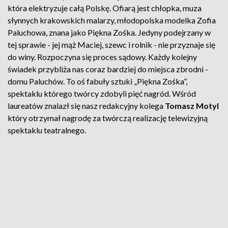
która elektryzuje całą Polskę. Ofiarą jest chłopka, muza
słynnych krakowskich malarzy, młodopolska modelka Zofia
Paluchowa, znana jako Piękna Zośka. Jedyny podejrzany w
tej sprawie - jej mąż Maciej, szewc i rolnik - nie przyznaje się
do winy. Rozpoczyna się proces sądowy. Każdy kolejny
świadek przybliża nas coraz bardziej do miejsca zbrodni -
domu Paluchów. To oś fabuły sztuki „Piękna Zośka”,
spektaklu którego twórcy zdobyli pięć nagród. Wśród
laureatów znalazł się nasz redakcyjny kolega
Tomasz Motyl
który otrzymał nagrodę za twórczą realizację telewizyjną
spektaklu teatralnego.