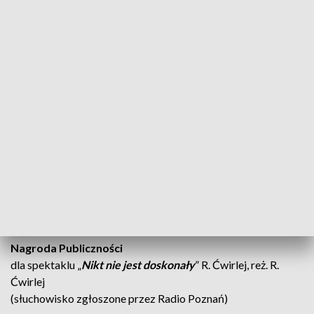
Honorowa nagroda dla producenta słuchowiska
(Rozgłośni Regionalnej lub Programu Polskiego Radia) za
trafność i atrakcyjność propozycji repertuarowej
Radio Łódź za słuchowisko „
Czarownica
” M. Szczęsny i S.
Adamkiewicz, reż. M. Szczęsny
Honorowa nagroda aktorska
Maja Komorowska
za rolę Matki w słuchowisku „
Klątwa
” S.
Wyspiański, adapt. i reż. T. Cyz
(słuchowisko zgłoszone przez Program I Polskiego Radia)
Nagroda Publiczności
dla spektaklu „
Nikt nie jest doskonały
” R. Ćwirlej, reż. R.
Ćwirlej
(słuchowisko zgłoszone przez Radio Poznań)