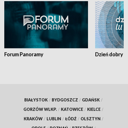
Forum Panoramy
Dzień dobry t
BIAŁYSTOK
/
BYDGOSZCZ
/
GDAŃSK
/
GORZÓW WLKP.
/
KATOWICE
/
KIELCE
/
KRAKÓW
/
LUBLIN
/
ŁÓDŹ
/
OLSZTYN
/