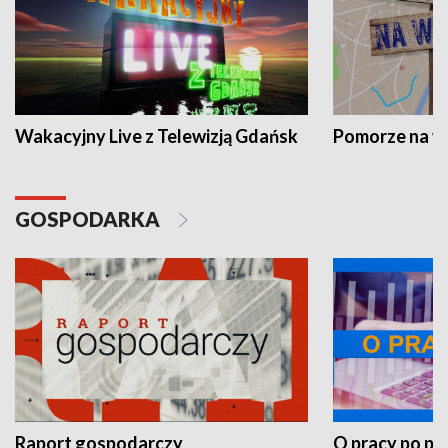
Wakacyjny Live z Telewizją Gdańsk
Pomorze na 
GOSPODARKA
Raport gospodarczy
O pracy po pr