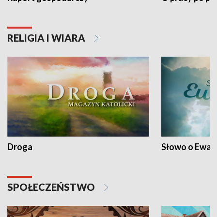
RELIGIA I WIARA
Droga
Słowo o Ewang
SPOŁECZEŃSTWO