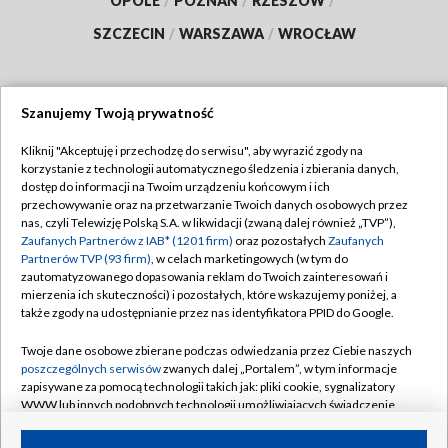
OPOLE
/
POZNAŃ
/
RZESZÓW
/
SZCZECIN
/
WARSZAWA
/
WROCŁAW
Szanujemy Twoją prywatność
Dołącz do nas:
Kliknij "Akceptuję i przechodzę do serwisu", aby wyrazić zgody na
korzystanie z technologii automatycznego śledzenia i zbierania danych,
TVP
dostęp do informacji na Twoim urządzeniu końcowym i ich
Abonament TVP
przechowywanie oraz na przetwarzanie Twoich danych osobowych przez
Regulamin TVP
nas, czyli Telewizję Polską S.A. w likwidacji (zwaną dalej również „TVP”),
Emisja w TVP
Zaufanych Partnerów z IAB* (1201 firm)
oraz pozostałych
Zaufanych
Polityka prywatności
Partnerów TVP (93 firm)
, w celach marketingowych (w tym do
Centrum informacji TVP
Moje zgody
zautomatyzowanego dopasowania reklam do Twoich zainteresowań i
mierzenia ich skuteczności) i pozostałych, które wskazujemy poniżej, a
Naziemna Telewizja Cyfrowa
Pomoc
także zgody na udostępnianie przez nas identyfikatora PPID do Google.
Sklep TVP
Biuro reklamy
Twoje dane osobowe zbierane podczas odwiedzania przez Ciebie naszych
Rada Programowa
poszczególnych serwisów
zwanych dalej „Portalem”, w tym informacje
Kontakt
zapisywane za pomocą technologii takich jak: pliki cookie, sygnalizatory
System NOS
WWW lub innych podobnych technologii umożliwiających świadczenie
dopasowanych i bezpiecznych usług, personalizację treści oraz reklam,
Informacje o nadawcy
Kanały
udostępnianie funkcji mediów społecznościowych oraz analizowanie