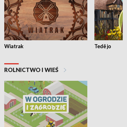
Wiatrak
Tedë jo
ROLNICTWO I WIEŚ