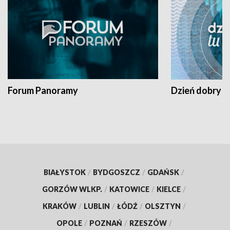
Forum Panoramy
Dzień dobry t
BIAŁYSTOK
/
BYDGOSZCZ
/
GDAŃSK
/
GORZÓW WLKP.
/
KATOWICE
/
KIELCE
/
KRAKÓW
/
LUBLIN
/
ŁÓDŹ
/
OLSZTYN
/
OPOLE
/
POZNAŃ
/
RZESZÓW
/