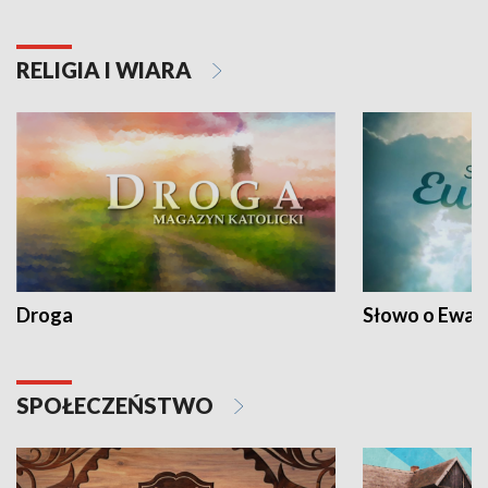
RELIGIA I WIARA
Droga
Słowo o Ewang
SPOŁECZEŃSTWO