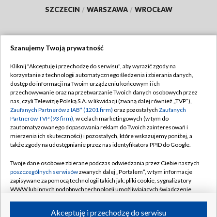
SZCZECIN
/
WARSZAWA
/
WROCŁAW
Szanujemy Twoją prywatność
Dołącz do nas:
Kliknij "Akceptuję i przechodzę do serwisu", aby wyrazić zgody na
korzystanie z technologii automatycznego śledzenia i zbierania danych,
TVP
dostęp do informacji na Twoim urządzeniu końcowym i ich
Abonament TVP
przechowywanie oraz na przetwarzanie Twoich danych osobowych przez
Regulamin TVP
nas, czyli Telewizję Polską S.A. w likwidacji (zwaną dalej również „TVP”),
Emisja w TVP
Zaufanych Partnerów z IAB* (1201 firm)
oraz pozostałych
Zaufanych
Polityka prywatności
Partnerów TVP (93 firm)
, w celach marketingowych (w tym do
Centrum informacji TVP
Moje zgody
zautomatyzowanego dopasowania reklam do Twoich zainteresowań i
mierzenia ich skuteczności) i pozostałych, które wskazujemy poniżej, a
Naziemna Telewizja Cyfrowa
Pomoc
także zgody na udostępnianie przez nas identyfikatora PPID do Google.
Sklep TVP
Biuro reklamy
Twoje dane osobowe zbierane podczas odwiedzania przez Ciebie naszych
Rada Programowa
poszczególnych serwisów
zwanych dalej „Portalem”, w tym informacje
Kontakt
zapisywane za pomocą technologii takich jak: pliki cookie, sygnalizatory
System NOS
WWW lub innych podobnych technologii umożliwiających świadczenie
dopasowanych i bezpiecznych usług, personalizację treści oraz reklam,
Informacje o nadawcy
Kanały
udostępnianie funkcji mediów społecznościowych oraz analizowanie
Akceptuję i przechodzę do serwisu
ruchu w Internecie.
Program dla prasy