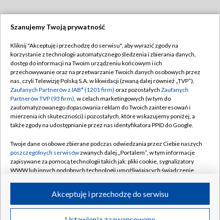
Szanujemy Twoją prywatność
Dołącz do nas:
Kliknij "Akceptuję i przechodzę do serwisu", aby wyrazić zgody na
korzystanie z technologii automatycznego śledzenia i zbierania danych,
TVP
dostęp do informacji na Twoim urządzeniu końcowym i ich
Abonament TVP
przechowywanie oraz na przetwarzanie Twoich danych osobowych przez
Regulamin TVP
nas, czyli Telewizję Polską S.A. w likwidacji (zwaną dalej również „TVP”),
Emisja w TVP
Zaufanych Partnerów z IAB* (1201 firm)
oraz pozostałych
Zaufanych
Polityka prywatności
Partnerów TVP (93 firm)
, w celach marketingowych (w tym do
Centrum informacji TVP
Moje zgody
zautomatyzowanego dopasowania reklam do Twoich zainteresowań i
mierzenia ich skuteczności) i pozostałych, które wskazujemy poniżej, a
Naziemna Telewizja Cyfrowa
Pomoc
także zgody na udostępnianie przez nas identyfikatora PPID do Google.
Sklep TVP
Biuro reklamy
Twoje dane osobowe zbierane podczas odwiedzania przez Ciebie naszych
Rada Programowa
poszczególnych serwisów
zwanych dalej „Portalem”, w tym informacje
Kontakt
zapisywane za pomocą technologii takich jak: pliki cookie, sygnalizatory
System NOS
WWW lub innych podobnych technologii umożliwiających świadczenie
dopasowanych i bezpiecznych usług, personalizację treści oraz reklam,
Informacje o nadawcy
Kanały
udostępnianie funkcji mediów społecznościowych oraz analizowanie
Akceptuję i przechodzę do serwisu
ruchu w Internecie.
Program dla prasy
©2026 Telewizja Polska S.A. w likwidacji
Biuro Reklamy
Twoje dane osobowe zbierane podczas odwiedzania przez Ciebie
Ustawienia zaawansowane