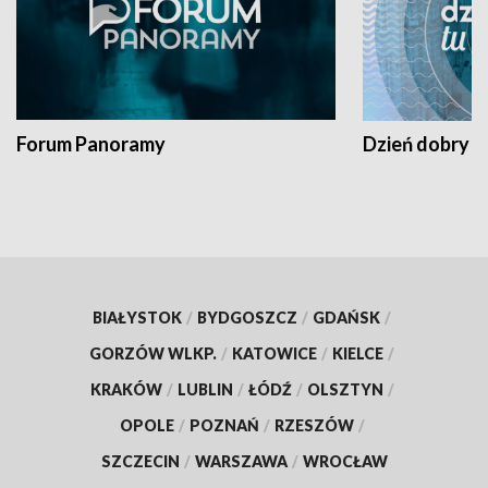
Forum Panoramy
Dzień dobry t
BIAŁYSTOK
/
BYDGOSZCZ
/
GDAŃSK
/
GORZÓW WLKP.
/
KATOWICE
/
KIELCE
/
KRAKÓW
/
LUBLIN
/
ŁÓDŹ
/
OLSZTYN
/
OPOLE
/
POZNAŃ
/
RZESZÓW
/
SZCZECIN
/
WARSZAWA
/
WROCŁAW