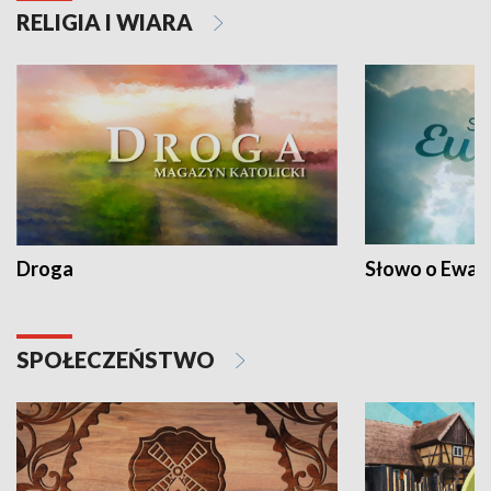
RELIGIA I WIARA
Droga
Słowo o Ewang
SPOŁECZEŃSTWO