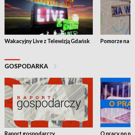
Wakacyjny Live z Telewizją Gdańsk
Pomorze na 
GOSPODARKA
Raport gospodarczy
O pracy po pr