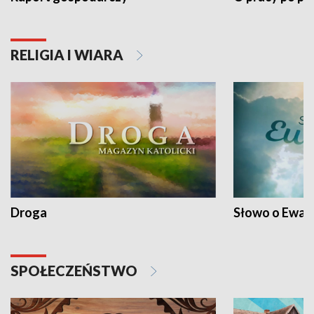
RELIGIA I WIARA
Droga
Słowo o Ewang
SPOŁECZEŃSTWO