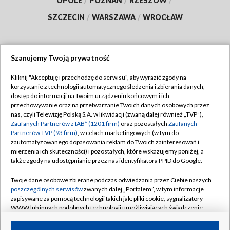
OPOLE
/
POZNAŃ
/
RZESZÓW
/
SZCZECIN
/
WARSZAWA
/
WROCŁAW
Szanujemy Twoją prywatność
Dołącz do nas:
Kliknij "Akceptuję i przechodzę do serwisu", aby wyrazić zgody na
korzystanie z technologii automatycznego śledzenia i zbierania danych,
TVP
dostęp do informacji na Twoim urządzeniu końcowym i ich
Abonament TVP
przechowywanie oraz na przetwarzanie Twoich danych osobowych przez
Regulamin TVP
nas, czyli Telewizję Polską S.A. w likwidacji (zwaną dalej również „TVP”),
Emisja w TVP
Zaufanych Partnerów z IAB* (1201 firm)
oraz pozostałych
Zaufanych
Polityka prywatności
Partnerów TVP (93 firm)
, w celach marketingowych (w tym do
Centrum informacji TVP
Moje zgody
zautomatyzowanego dopasowania reklam do Twoich zainteresowań i
mierzenia ich skuteczności) i pozostałych, które wskazujemy poniżej, a
Naziemna Telewizja Cyfrowa
Pomoc
także zgody na udostępnianie przez nas identyfikatora PPID do Google.
Sklep TVP
Biuro reklamy
Twoje dane osobowe zbierane podczas odwiedzania przez Ciebie naszych
Rada Programowa
poszczególnych serwisów
zwanych dalej „Portalem”, w tym informacje
Kontakt
zapisywane za pomocą technologii takich jak: pliki cookie, sygnalizatory
System NOS
WWW lub innych podobnych technologii umożliwiających świadczenie
dopasowanych i bezpiecznych usług, personalizację treści oraz reklam,
Informacje o nadawcy
Kanały
udostępnianie funkcji mediów społecznościowych oraz analizowanie