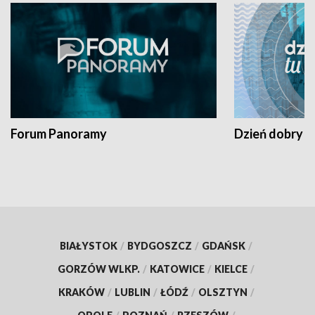
Forum Panoramy
Dzień dobry t
BIAŁYSTOK
/
BYDGOSZCZ
/
GDAŃSK
/
GORZÓW WLKP.
/
KATOWICE
/
KIELCE
/
KRAKÓW
/
LUBLIN
/
ŁÓDŹ
/
OLSZTYN
/