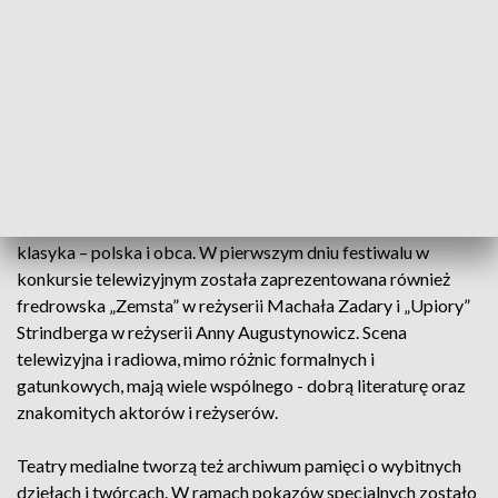
Zapraszamy do oglądania naszych
programów na YOUTUBE!
W repertuarze Teatru Telewizji są teksty współczesne i
klasyka – polska i obca. W pierwszym dniu festiwalu w
konkursie telewizyjnym została zaprezentowana również
fredrowska „Zemsta” w reżyserii Machała Zadary i „Upiory”
Strindberga w reżyserii Anny Augustynowicz. Scena
telewizyjna i radiowa, mimo różnic formalnych i
gatunkowych, mają wiele wspólnego - dobrą literaturę oraz
znakomitych aktorów i reżyserów.
Teatry medialne tworzą też archiwum pamięci o wybitnych
dziełach i twórcach. W ramach pokazów specjalnych zostało