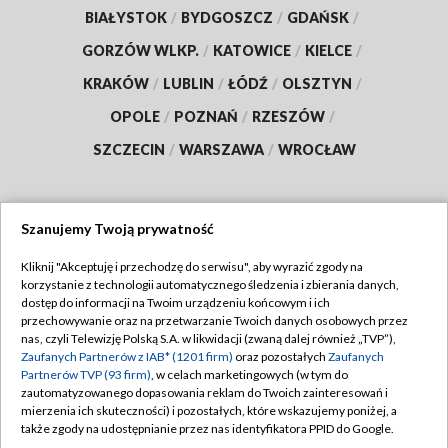
BIAŁYSTOK
/
BYDGOSZCZ
/
GDAŃSK
/
GORZÓW WLKP.
/
KATOWICE
/
KIELCE
/
KRAKÓW
/
LUBLIN
/
ŁÓDŹ
/
OLSZTYN
/
OPOLE
/
POZNAŃ
/
RZESZÓW
/
SZCZECIN
/
WARSZAWA
/
WROCŁAW
Szanujemy Twoją prywatność
Dołącz do nas:
Kliknij "Akceptuję i przechodzę do serwisu", aby wyrazić zgody na
korzystanie z technologii automatycznego śledzenia i zbierania danych,
TVP
dostęp do informacji na Twoim urządzeniu końcowym i ich
Abonament TVP
przechowywanie oraz na przetwarzanie Twoich danych osobowych przez
Regulamin TVP
nas, czyli Telewizję Polską S.A. w likwidacji (zwaną dalej również „TVP”),
Emisja w TVP
Polityka prywatności
Zaufanych Partnerów z IAB* (1201 firm)
oraz pozostałych
Zaufanych
Partnerów TVP (93 firm)
, w celach marketingowych (w tym do
Centrum informacji TVP
Moje zgody
zautomatyzowanego dopasowania reklam do Twoich zainteresowań i
mierzenia ich skuteczności) i pozostałych, które wskazujemy poniżej, a
Naziemna Telewizja Cyfrowa
Pomoc
także zgody na udostępnianie przez nas identyfikatora PPID do Google.