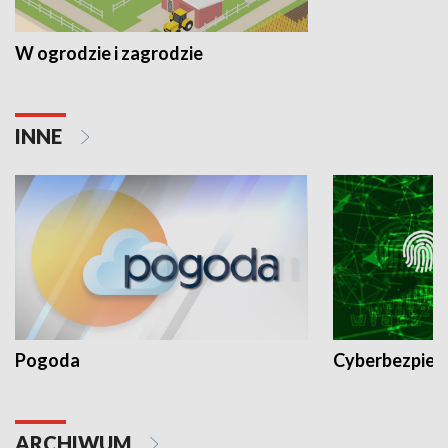
W ogrodzie i zagrodzie
INNE
Pogoda
Cyberbezpiec
ARCHIWUM