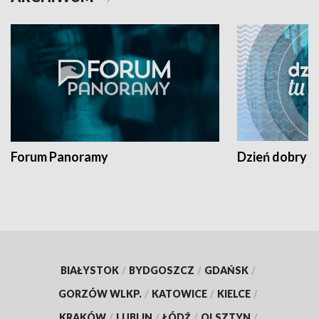
Forum Panoramy
Dzień dobry t
BIAŁYSTOK
/
BYDGOSZCZ
/
GDAŃSK
/
GORZÓW WLKP.
/
KATOWICE
/
KIELCE
/
KRAKÓW
/
LUBLIN
/
ŁÓDŹ
/
OLSZTYN
/