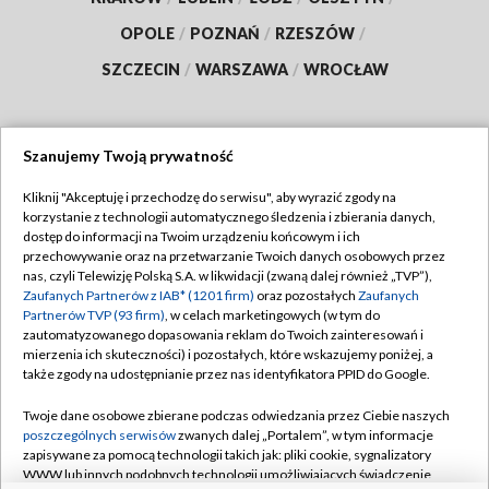
OPOLE
/
POZNAŃ
/
RZESZÓW
/
SZCZECIN
/
WARSZAWA
/
WROCŁAW
Szanujemy Twoją prywatność
Dołącz do nas:
Kliknij "Akceptuję i przechodzę do serwisu", aby wyrazić zgody na
korzystanie z technologii automatycznego śledzenia i zbierania danych,
TVP
dostęp do informacji na Twoim urządzeniu końcowym i ich
Abonament TVP
przechowywanie oraz na przetwarzanie Twoich danych osobowych przez
Regulamin TVP
nas, czyli Telewizję Polską S.A. w likwidacji (zwaną dalej również „TVP”),
Emisja w TVP
Zaufanych Partnerów z IAB* (1201 firm)
oraz pozostałych
Zaufanych
Polityka prywatności
Partnerów TVP (93 firm)
, w celach marketingowych (w tym do
Centrum informacji TVP
Moje zgody
zautomatyzowanego dopasowania reklam do Twoich zainteresowań i
mierzenia ich skuteczności) i pozostałych, które wskazujemy poniżej, a
Naziemna Telewizja Cyfrowa
Pomoc
także zgody na udostępnianie przez nas identyfikatora PPID do Google.
Sklep TVP
Biuro reklamy
Twoje dane osobowe zbierane podczas odwiedzania przez Ciebie naszych
Rada Programowa
poszczególnych serwisów
zwanych dalej „Portalem”, w tym informacje
Kontakt
zapisywane za pomocą technologii takich jak: pliki cookie, sygnalizatory
System NOS
WWW lub innych podobnych technologii umożliwiających świadczenie