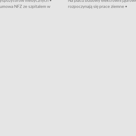
dyspozytorów medycznych •
Na placu budowy elektrowni jądrow
umowa NFZ ze szpitalem w
rozpoczynają się prace ziemne •
• Otwarto Morski Terminal
Podpisano umowę na budowę obwo
nkowy • Budowa morskiej farmy
Starogardu Gdańskiego • Za kilka dn
 • Korki na gdańskich Stogach •
wodowanie ORP „Wicher” • 18 mili
czne zachowania na torach •
złotych na inwestycje w szkołach w
nowych „trajtków” dla Gdyni
i Wejherowie • Nowy sprzęt
kardiologiczny dla Puckiego Szpitala
Pomorzu znów rekordowe upały