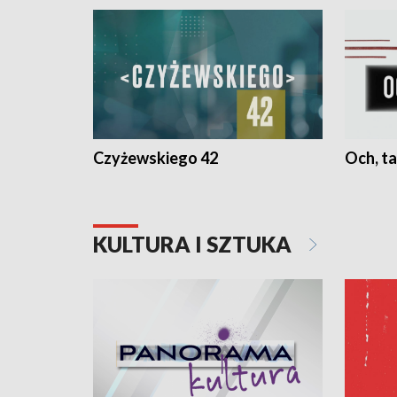
Czyżewskiego 42
Och, ta
KULTURA I SZTUKA