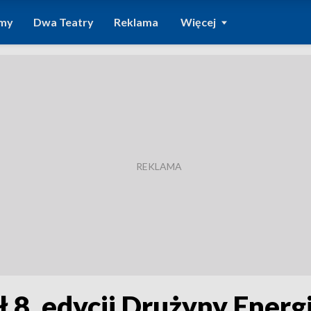
amy
Dwa Teatry
Reklama
Więcej
ł 8. edycji Drużyny Energi