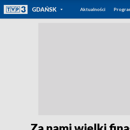
POWRÓT DO
GDAŃSK
Aktualności
Progr
TVP REGIONY
Za nami wielki fina