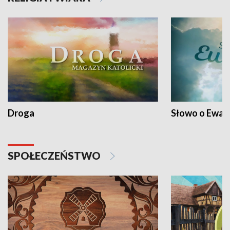
Droga
Słowo o Ewang
SPOŁECZEŃSTWO