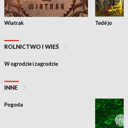
Wiatrak
Tedë jo
ROLNICTWO I WIEŚ
W ogrodzie i zagrodzie
INNE
Pogoda