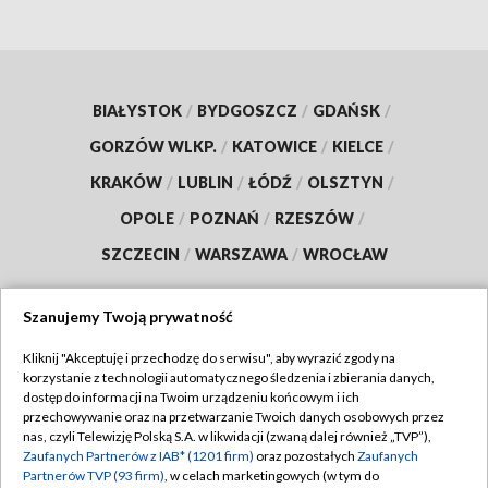
BIAŁYSTOK
/
BYDGOSZCZ
/
GDAŃSK
/
GORZÓW WLKP.
/
KATOWICE
/
KIELCE
/
KRAKÓW
/
LUBLIN
/
ŁÓDŹ
/
OLSZTYN
/
OPOLE
/
POZNAŃ
/
RZESZÓW
/
SZCZECIN
/
WARSZAWA
/
WROCŁAW
Szanujemy Twoją prywatność
Kliknij "Akceptuję i przechodzę do serwisu", aby wyrazić zgody na
Dołącz do nas:
korzystanie z technologii automatycznego śledzenia i zbierania danych,
dostęp do informacji na Twoim urządzeniu końcowym i ich
TVP
przechowywanie oraz na przetwarzanie Twoich danych osobowych przez
nas, czyli Telewizję Polską S.A. w likwidacji (zwaną dalej również „TVP”),
Abonament TVP
Regulamin TVP
Zaufanych Partnerów z IAB* (1201 firm)
oraz pozostałych
Zaufanych
Emisja w TVP
Partnerów TVP (93 firm)
, w celach marketingowych (w tym do
Polityka prywatności