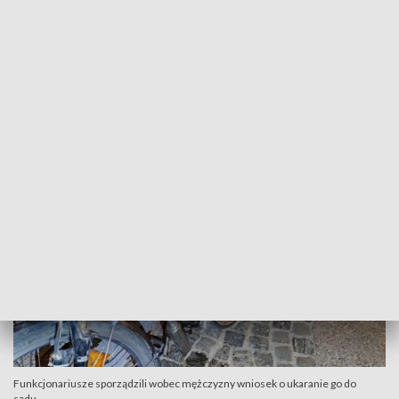
podczas obserwacji funkcjonariusze zwrócili uwagę, że
pojazd ten różni się od typowych jednośladów. Po bliższym
sprawdzeniu okazało się, że pojazd wcale nie jest rowerem.
Co ciekawe, tylne oświetlenie tego nietypowego pojazdu
stanowił elektroniczny znicz – urządzenie, które zazwyczaj
stosowane jest na grobach.
Funkcjonariusze sporządzili wobec mężczyzny wniosek o ukaranie go do
sądu.