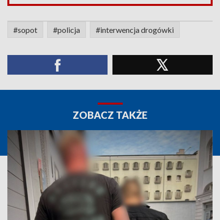
#sopot
#policja
#interwencja drogówki
ZOBACZ TAKŻE