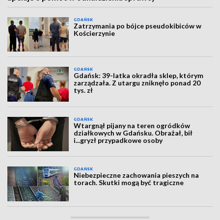
GDAŃSK
Zatrzymania po bójce pseudokibiców w
Kościerzynie
GDAŃSK
Gdańsk: 39-latka okradła sklep, którym
zarządzała. Z utargu zniknęło ponad 20
tys. zł
GDAŃSK
Wtargnął pijany na teren ogródków
działkowych w Gdańsku. Obrażał, bił
i...gryzł przypadkowe osoby
GDAŃSK
Niebezpieczne zachowania pieszych na
torach. Skutki mogą być tragiczne