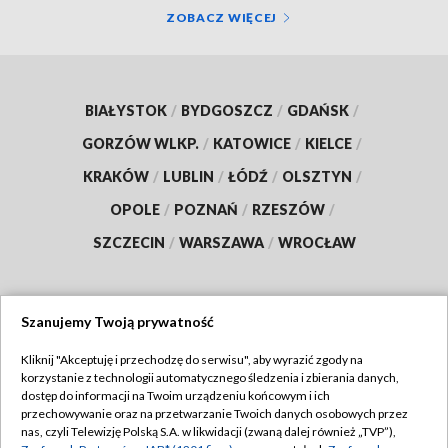
ZOBACZ WIĘCEJ
BIAŁYSTOK
/
BYDGOSZCZ
/
GDAŃSK
/
GORZÓW WLKP.
/
KATOWICE
/
KIELCE
/
KRAKÓW
/
LUBLIN
/
ŁÓDŹ
/
OLSZTYN
/
OPOLE
/
POZNAŃ
/
RZESZÓW
/
SZCZECIN
/
WARSZAWA
/
WROCŁAW
Szanujemy Twoją prywatność
Dołącz do nas:
Kliknij "Akceptuję i przechodzę do serwisu", aby wyrazić zgody na
korzystanie z technologii automatycznego śledzenia i zbierania danych,
TVP
dostęp do informacji na Twoim urządzeniu końcowym i ich
Abonament TVP
przechowywanie oraz na przetwarzanie Twoich danych osobowych przez
Regulamin TVP
nas, czyli Telewizję Polską S.A. w likwidacji (zwaną dalej również „TVP”),
Emisja w TVP