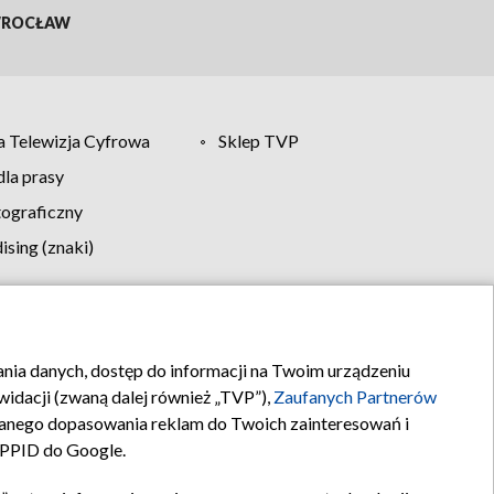
ROCŁAW
 Telewizja Cyfrowa
Sklep TVP
la prasy
tograficzny
sing (znaki)
klamy
Kontakt
rania danych, dostęp do informacji na Twoim urządzeniu
idacji (zwaną dalej również „TVP”),
Zaufanych Partnerów
anego dopasowania reklam do Twoich zainteresowań i
a PPID do Google.