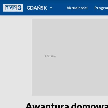
POWRÓT DO
GDAŃSK
Aktualności
Progr
TVP REGIONY
Awantura domowa w