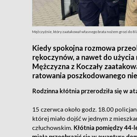
Mężczyźnie, który zaatakował własnego brata nożem grozi do 8 la
Kiedy spokojna rozmowa przeob
rękoczynów, a nawet do użycia
Mężczyzna z Koczały zaatakowa
ratowania poszkodowanego nie
Rodzinna kłótnia przerodziła się w a
15 czerwca około godz. 18.00 policja
której miało dojść w jednym z mieszk
człuchowskim.
Kłótnia pomiędzy 44-l
miała przeobrazić się w awanturę d