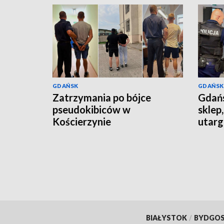
GDAŃSK
GDAŃSK
Zatrzymania po bójce
Gdańs
pseudokibiców w
sklep
Kościerzynie
utarg
tys. z
BIAŁYSTOK
/
BYDGO