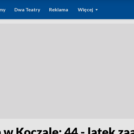
amy
Dwa Teatry
Reklama
Więcej
 Koczale: 44 - latek z