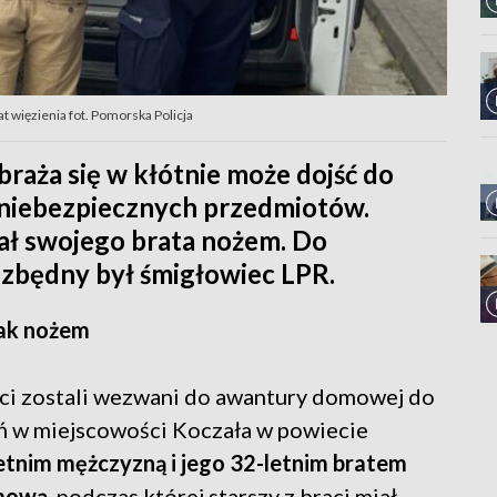
t więzienia fot. Pomorska Policja
raża się w kłótnie może dojść do
 niebezpiecznych przedmiotów.
ł swojego brata nożem. Do
zbędny był śmigłowiec LPR.
tak nożem
nci zostali wezwani do awantury domowej do
ań w miejscowości Koczała w powiecie
etnim mężczyzną i jego 32-letnim bratem
omową
, podczas której starszy z braci miał