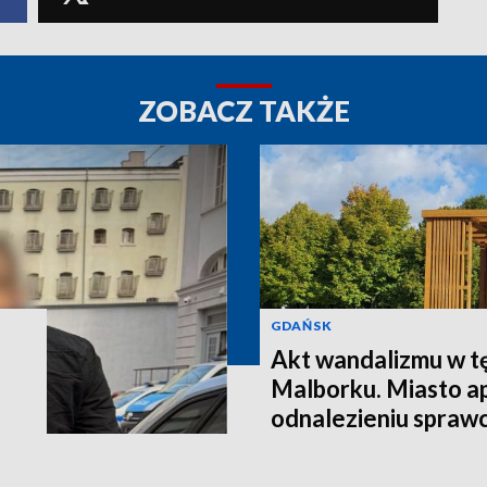
ZOBACZ TAKŻE
GDAŃSK
Akt wandalizmu w t
Malborku. Miasto a
odnalezieniu spraw