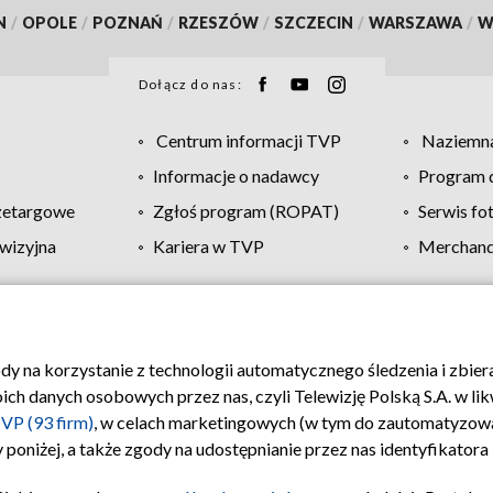
N
/
OPOLE
/
POZNAŃ
/
RZESZÓW
/
SZCZECIN
/
WARSZAWA
/
W
Dołącz do nas:
Centrum informacji TVP
Naziemna
Informacje o nadawcy
Program d
zetargowe
Zgłoś program (ROPAT)
Serwis fo
wizyjna
Kariera w TVP
Merchandi
Polityka prywatności
Moje zgody
Pomoc
Biuro re
ody na korzystanie z technologii automatycznego śledzenia i zbie
 danych osobowych przez nas, czyli Telewizję Polską S.A. w likw
VP (93 firm)
, w celach marketingowych (w tym do zautomatyzow
 poniżej, a także zgody na udostępnianie przez nas identyfikator