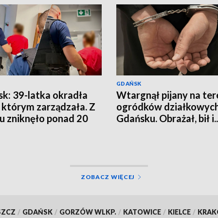
GDAŃSK
k: 39-latka okradła
Wtargnął pijany na ter
, którym zarządzała. Z
ogródków działkowyc
u zniknęło ponad 20
Gdańsku. Obrażał, bił i.
ł
przypadkowe osoby
ZOBACZ WIĘCEJ
SZCZ
/
GDAŃSK
/
GORZÓW WLKP.
/
KATOWICE
/
KIELCE
/
KRA