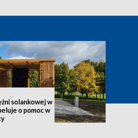
ężni solankowej w
peluje o pomoc w
cy