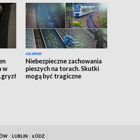
GDAŃSK
en
Niebezpieczne zachowania
h w
pieszych na torach. Skutki
..gryzł
mogą być tragiczne
KÓW
/
LUBLIN
/
ŁÓDŹ
/