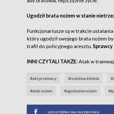
aby uratować mężczyźnie życie.
Ugodził brata nożem w stanie nietrz
Funkcjonariusze są w trakcie ustalania
który ugodził swojego brata nożem był
trafił do policyjnego aresztu.
Sprawcy 
INNI CZYTALI TAKŻE:
Atak w tramwaj
#akt przemocy
#rodzinna kłótnia
#
#atak nożem
#ugodzenie nożem
#lp
UDOSTĘPNIJ NA FACEBOOKU