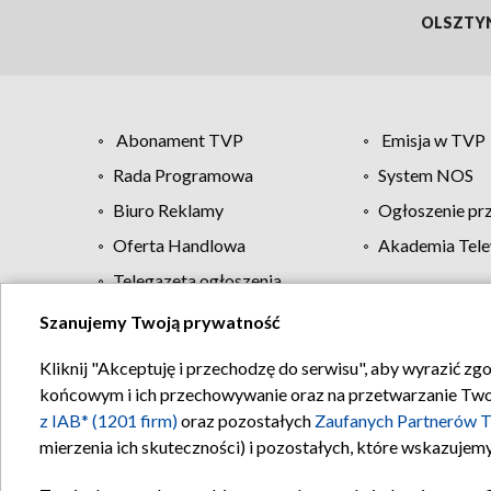
OLSZTY
Abonament TVP
Emisja w TVP
Rada Programowa
System NOS
Biuro Reklamy
Ogłoszenie pr
Oferta Handlowa
Akademia Tele
Telegazeta ogłoszenia
Szanujemy Twoją prywatność
Regulamin TVP
Kliknij "Akceptuję i przechodzę do serwisu", aby wyrazić zg
końcowym i ich przechowywanie oraz na przetwarzanie Twoich
z IAB* (1201 firm)
oraz pozostałych
Zaufanych Partnerów T
mierzenia ich skuteczności) i pozostałych, które wskazujemy