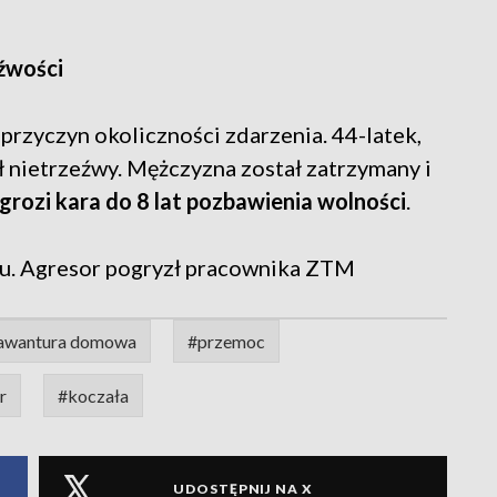
eźwości
 przyczyn okoliczności zdarzenia. 44-latek,
 nietrzeźwy. Mężczyzna został zatrzymany i
grozi kara do 8 lat pozbawienia wolności
.
u. Agresor pogryzł pracownika ZTM
awantura domowa
#przemoc
r
#koczała
UDOSTĘPNIJ NA X