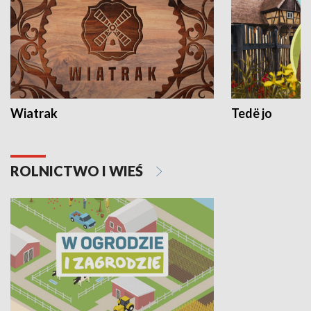
Wiatrak
Tedë jo
ROLNICTWO I WIEŚ