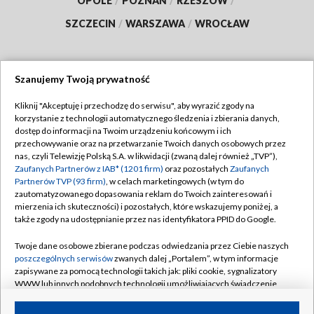
OPOLE
/
POZNAŃ
/
RZESZÓW
/
SZCZECIN
/
WARSZAWA
/
WROCŁAW
Szanujemy Twoją prywatność
Dołącz do nas:
Kliknij "Akceptuję i przechodzę do serwisu", aby wyrazić zgody na
korzystanie z technologii automatycznego śledzenia i zbierania danych,
TVP
dostęp do informacji na Twoim urządzeniu końcowym i ich
Abonament TVP
przechowywanie oraz na przetwarzanie Twoich danych osobowych przez
Regulamin TVP
nas, czyli Telewizję Polską S.A. w likwidacji (zwaną dalej również „TVP”),
Emisja w TVP
Zaufanych Partnerów z IAB* (1201 firm)
oraz pozostałych
Zaufanych
Polityka prywatności
Partnerów TVP (93 firm)
, w celach marketingowych (w tym do
Centrum informacji TVP
Moje zgody
zautomatyzowanego dopasowania reklam do Twoich zainteresowań i
mierzenia ich skuteczności) i pozostałych, które wskazujemy poniżej, a
Naziemna Telewizja Cyfrowa
Pomoc
także zgody na udostępnianie przez nas identyfikatora PPID do Google.
Sklep TVP
Biuro reklamy
Twoje dane osobowe zbierane podczas odwiedzania przez Ciebie naszych
Rada Programowa
poszczególnych serwisów
zwanych dalej „Portalem”, w tym informacje
Kontakt
zapisywane za pomocą technologii takich jak: pliki cookie, sygnalizatory
System NOS
WWW lub innych podobnych technologii umożliwiających świadczenie
dopasowanych i bezpiecznych usług, personalizację treści oraz reklam,
Informacje o nadawcy
Kanały
udostępnianie funkcji mediów społecznościowych oraz analizowanie