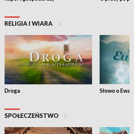
RELIGIA I WIARA
Droga
Słowo o Ewang
SPOŁECZEŃSTWO