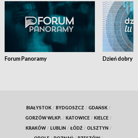
Forum Panoramy
Dzień dobry t
BIAŁYSTOK
/
BYDGOSZCZ
/
GDAŃSK
/
GORZÓW WLKP.
/
KATOWICE
/
KIELCE
/
KRAKÓW
/
LUBLIN
/
ŁÓDŹ
/
OLSZTYN
/