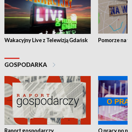
Wakacyjny Live z Telewizją Gdańsk
Pomorze na 
GOSPODARKA
Raport gospodarczy
O pracy po pr