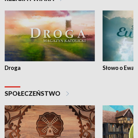
Droga
Słowo o Ewang
SPOŁECZEŃSTWO