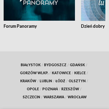
Forum Panoramy
Dzień dobry t
BIAŁYSTOK
/
BYDGOSZCZ
/
GDAŃSK
/
GORZÓW WLKP.
/
KATOWICE
/
KIELCE
/
KRAKÓW
/
LUBLIN
/
ŁÓDŹ
/
OLSZTYN
/
OPOLE
/
POZNAŃ
/
RZESZÓW
/
SZCZECIN
/
WARSZAWA
/
WROCŁAW