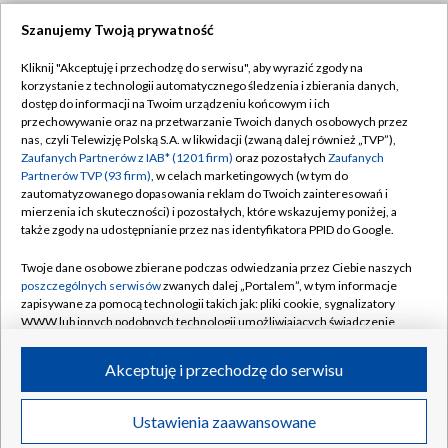
Szanujemy Twoją prywatność
Dołącz do nas:
Kliknij "Akceptuję i przechodzę do serwisu", aby wyrazić zgody na
korzystanie z technologii automatycznego śledzenia i zbierania danych,
TVP
dostęp do informacji na Twoim urządzeniu końcowym i ich
Abonament TVP
przechowywanie oraz na przetwarzanie Twoich danych osobowych przez
Regulamin TVP
nas, czyli Telewizję Polską S.A. w likwidacji (zwaną dalej również „TVP”),
Emisja w TVP
Zaufanych Partnerów z IAB* (1201 firm)
oraz pozostałych
Zaufanych
Polityka prywatności
Partnerów TVP (93 firm)
, w celach marketingowych (w tym do
Centrum informacji TVP
Moje zgody
zautomatyzowanego dopasowania reklam do Twoich zainteresowań i
mierzenia ich skuteczności) i pozostałych, które wskazujemy poniżej, a
Naziemna Telewizja Cyfrowa
Pomoc
także zgody na udostępnianie przez nas identyfikatora PPID do Google.
Sklep TVP
Biuro reklamy
Twoje dane osobowe zbierane podczas odwiedzania przez Ciebie naszych
Rada Programowa
poszczególnych serwisów
zwanych dalej „Portalem”, w tym informacje
Kontakt
zapisywane za pomocą technologii takich jak: pliki cookie, sygnalizatory
System NOS
WWW lub innych podobnych technologii umożliwiających świadczenie
dopasowanych i bezpiecznych usług, personalizację treści oraz reklam,
Informacje o nadawcy
Kanały
udostępnianie funkcji mediów społecznościowych oraz analizowanie
Akceptuję i przechodzę do serwisu
ruchu w Internecie.
Program dla prasy
©2026 Telewizja Polska S.A. w likwidacji
Biuro Reklamy
Twoje dane osobowe zbierane podczas odwiedzania przez Ciebie
Ustawienia zaawansowane
poszczególnych serwisów
na Portalu, takie jak adresy IP, identyfikatory
Ogłoszenie przetargowe