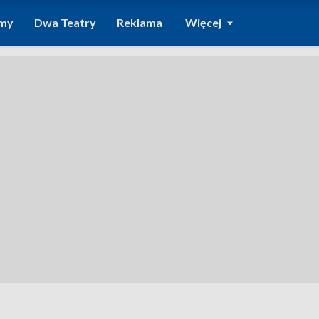
amy
Dwa Teatry
Reklama
Więcej