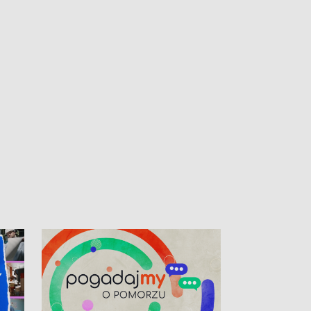
kardiologiczny dla Puckiego Szpitala • Na
witali Tour de P
Pomorzu znów rekordowe upały