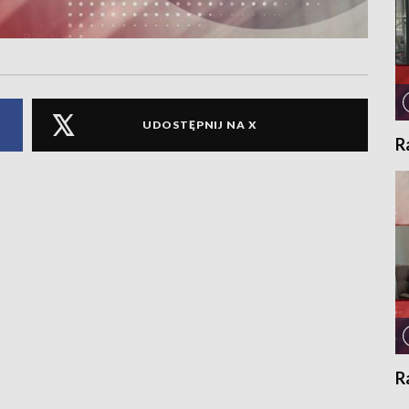
UDOSTĘPNIJ NA X
R
R