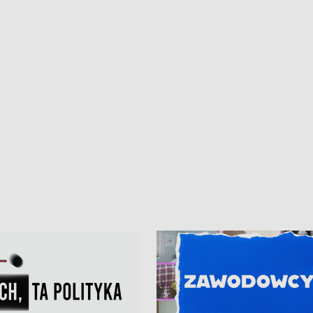
• Gdynia z lat 30. w
ikonie