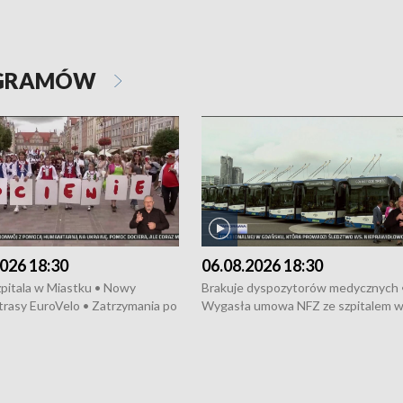
OGRAMÓW
026 18:30
06.08.2026 18:30
pitala w Miastku • Nowy
Brakuje dyspozytorów medycznych 
trasy EuroVelo • Zatrzymania po
Wygasła umowa NFZ ze szpitalem 
ościerzynie • Mieszkańcy
Miastku • Otwarto Morski Terminal
ą przeciwko budowie trasy
Przeładunkowy • Budowa morskiej 
wej • Kolejne konwoje
wiatrowej • Korki na gdańskich Sto
ne z Trójmiasta na Ukrainę •
Niebezpieczne zachowania na torac
ciewia na Jarmarku św.
Dziewięć nowych „trajtków” dla Gdy