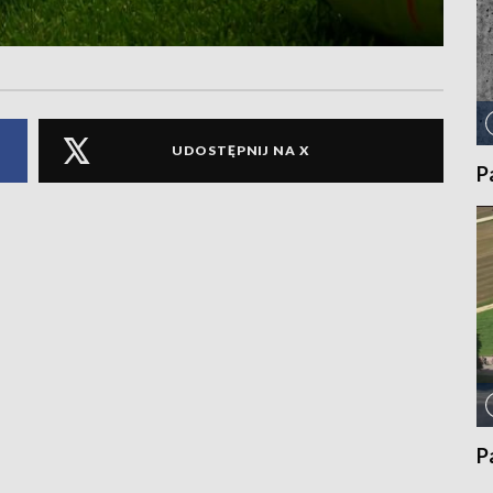
UDOSTĘPNIJ NA X
P
P