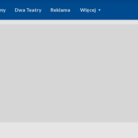
amy
Dwa Teatry
Reklama
Więcej