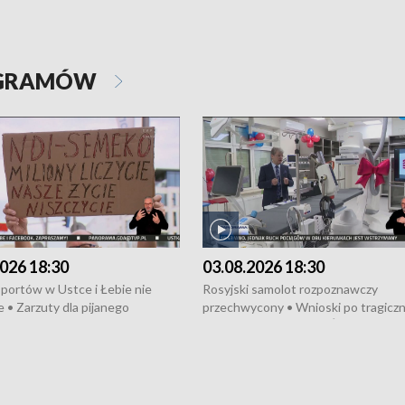
OGRAMÓW
026 18:30
03.08.2026 18:30
portów w Ustce i Łebie nie
Rosyjski samolot rozpoznawczy
 • Zarzuty dla pijanego
przechwycony • Wnioski po tragicz
ciągnika • Protest
pożarze na działkach • Śledztwo po
wanych przez dewelopera w
pożarze łodzi na Motławie • Urząd M
ilion zł dla dzieci z UCK od
wraca do Słupska • Kampania społe
ghters • Efekty wpisu Gdyni na
puckiego Hospicjum • Nagrody Fest
ESCO • Kaszubscy kuczerzy
Szekspirowskiego rozdane • Tysiąc