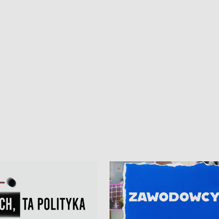
ur de Pologne
kibiców na trasie przejazdu peleton
Tour de Pologne przez Kaszuby