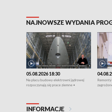
NAJNOWSZE WYDANIA PR
05.08.2026 18:30
04.08.2
Na placu budowy elektrowni jądrowej
Remonty 
rozpoczynają się prace ziemne •
zagrożone
Podpisano umowę na budowę obwodnicy
kierowcy 
Starogardu Gdańskiego • Za kilka dni
poszkodo
wodowanie ORP „Wicher” • 18 milionów
Gdyni • M
złotych na inwestycje w szkołach w Rumi
Cancer Fi
INFORMACJE
i Wejherowie • Nowy sprzęt
Listę UN