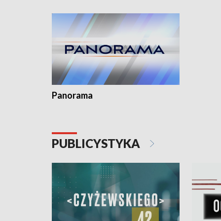
kardiologiczny dla Puckiego Szpitala • Na
witali To
Pomorzu znów rekordowe upały
Panorama
PUBLICYSTYKA