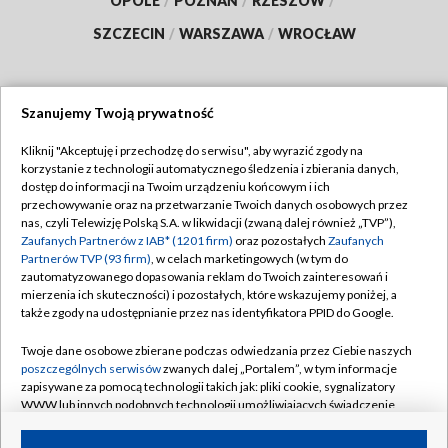
OPOLE
/
POZNAŃ
/
RZESZÓW
/
SZCZECIN
/
WARSZAWA
/
WROCŁAW
Szanujemy Twoją prywatność
Dołącz do nas:
Kliknij "Akceptuję i przechodzę do serwisu", aby wyrazić zgody na
korzystanie z technologii automatycznego śledzenia i zbierania danych,
TVP
dostęp do informacji na Twoim urządzeniu końcowym i ich
Abonament TVP
przechowywanie oraz na przetwarzanie Twoich danych osobowych przez
Regulamin TVP
nas, czyli Telewizję Polską S.A. w likwidacji (zwaną dalej również „TVP”),
Emisja w TVP
Zaufanych Partnerów z IAB* (1201 firm)
oraz pozostałych
Zaufanych
Polityka prywatności
Partnerów TVP (93 firm)
, w celach marketingowych (w tym do
Centrum informacji TVP
Moje zgody
zautomatyzowanego dopasowania reklam do Twoich zainteresowań i
mierzenia ich skuteczności) i pozostałych, które wskazujemy poniżej, a
Naziemna Telewizja Cyfrowa
Pomoc
także zgody na udostępnianie przez nas identyfikatora PPID do Google.
Sklep TVP
Biuro reklamy
Twoje dane osobowe zbierane podczas odwiedzania przez Ciebie naszych
Rada Programowa
poszczególnych serwisów
zwanych dalej „Portalem”, w tym informacje
Kontakt
zapisywane za pomocą technologii takich jak: pliki cookie, sygnalizatory
System NOS
WWW lub innych podobnych technologii umożliwiających świadczenie
dopasowanych i bezpiecznych usług, personalizację treści oraz reklam,
Informacje o nadawcy
Kanały
udostępnianie funkcji mediów społecznościowych oraz analizowanie