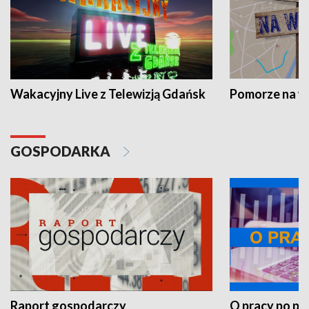
Wakacyjny Live z Telewizją Gdańsk
Pomorze na 
GOSPODARKA
Raport gospodarczy
O pracy po pr