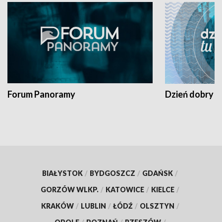
Forum Panoramy
Dzień dobry t
BIAŁYSTOK
/
BYDGOSZCZ
/
GDAŃSK
/
GORZÓW WLKP.
/
KATOWICE
/
KIELCE
/
KRAKÓW
/
LUBLIN
/
ŁÓDŹ
/
OLSZTYN
/