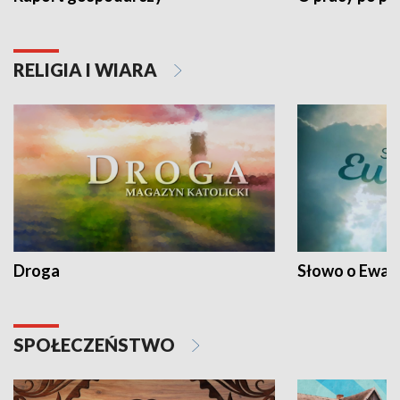
RELIGIA I WIARA
Droga
Słowo o Ewang
SPOŁECZEŃSTWO