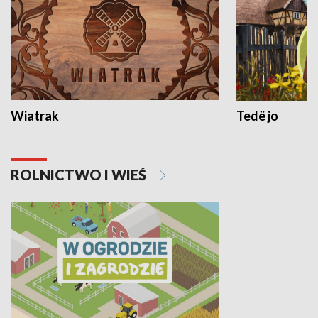
Wiatrak
Tedë jo
ROLNICTWO I WIEŚ