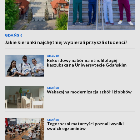
GDAŃSK
Jakie kierunki najchętniej wybierali przyszli studenci?
GDAŃSK
Rekordowy nabór na etnofilologię
kaszubską na Uniwersytecie Gdańskim
GDAŃSK
Wakacyjna modernizacja szkół i żłobków
GDAŃSK
Tegoroczni maturzyści poznali wyniki
swoich egzaminów