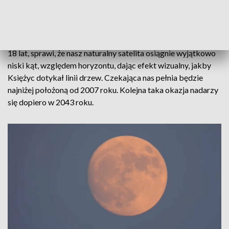
rdzennych plemion Ameryki Północnej. To właśnie w czerwcu
rozpoczynał się dla nich czas zbioru dzikich truskawek. W
tym roku “truskawkowej pełni” towarzyszyć będzie Wielkie
Zatrzymanie Księżyca. Zjawisko zdarzające się raz na ponad
18 lat, sprawi, że nasz naturalny satelita osiągnie wyjątkowo
niski kąt, względem horyzontu, dając efekt wizualny, jakby
Księżyc dotykał linii drzew. Czekająca nas pełnia będzie
najniżej położoną od 2007 roku. Kolejna taka okazja nadarzy
się dopiero w 2043 roku.