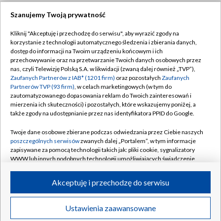
Szanujemy Twoją prywatność
Dołącz do nas:
Kliknij "Akceptuję i przechodzę do serwisu", aby wyrazić zgody na
korzystanie z technologii automatycznego śledzenia i zbierania danych,
TVP
dostęp do informacji na Twoim urządzeniu końcowym i ich
Abonament TVP
przechowywanie oraz na przetwarzanie Twoich danych osobowych przez
Regulamin TVP
nas, czyli Telewizję Polską S.A. w likwidacji (zwaną dalej również „TVP”),
Emisja w TVP
Zaufanych Partnerów z IAB* (1201 firm)
oraz pozostałych
Zaufanych
Polityka prywatności
Partnerów TVP (93 firm)
, w celach marketingowych (w tym do
Centrum informacji TVP
Moje zgody
zautomatyzowanego dopasowania reklam do Twoich zainteresowań i
mierzenia ich skuteczności) i pozostałych, które wskazujemy poniżej, a
Naziemna Telewizja Cyfrowa
Pomoc
także zgody na udostępnianie przez nas identyfikatora PPID do Google.
Sklep TVP
Biuro reklamy
Twoje dane osobowe zbierane podczas odwiedzania przez Ciebie naszych
Rada Programowa
poszczególnych serwisów
zwanych dalej „Portalem”, w tym informacje
Kontakt
zapisywane za pomocą technologii takich jak: pliki cookie, sygnalizatory
System NOS
WWW lub innych podobnych technologii umożliwiających świadczenie
dopasowanych i bezpiecznych usług, personalizację treści oraz reklam,
Informacje o nadawcy
Kanały
udostępnianie funkcji mediów społecznościowych oraz analizowanie
Akceptuję i przechodzę do serwisu
ruchu w Internecie.
Program dla prasy
©2026 Telewizja Polska S.A. w likwidacji
Biuro Reklamy
Twoje dane osobowe zbierane podczas odwiedzania przez Ciebie
Ustawienia zaawansowane
poszczególnych serwisów
na Portalu, takie jak adresy IP, identyfikatory
Ogłoszenie przetargowe