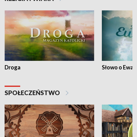
Droga
Słowo o Ewang
SPOŁECZEŃSTWO