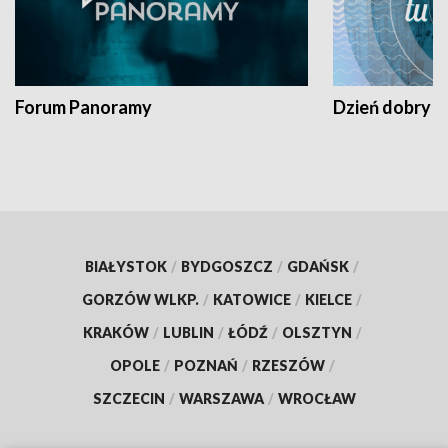
Forum Panoramy
Dzień dobry t
BIAŁYSTOK
/
BYDGOSZCZ
/
GDAŃSK
/
GORZÓW WLKP.
/
KATOWICE
/
KIELCE
/
KRAKÓW
/
LUBLIN
/
ŁÓDŹ
/
OLSZTYN
/
OPOLE
/
POZNAŃ
/
RZESZÓW
/
SZCZECIN
/
WARSZAWA
/
WROCŁAW