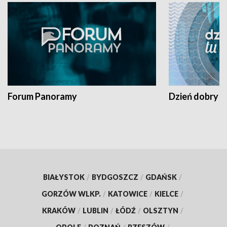
Forum Panoramy
Dzień dobry t
BIAŁYSTOK
/
BYDGOSZCZ
/
GDAŃSK
/
GORZÓW WLKP.
/
KATOWICE
/
KIELCE
/
KRAKÓW
/
LUBLIN
/
ŁÓDŹ
/
OLSZTYN
/