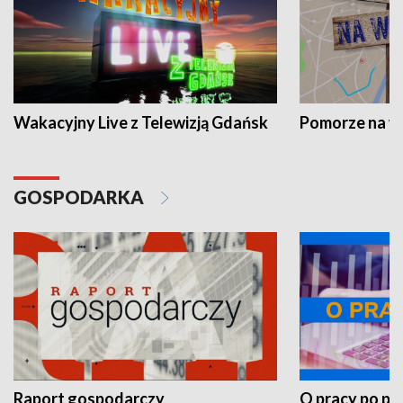
Wakacyjny Live z Telewizją Gdańsk
Pomorze na 
GOSPODARKA
Raport gospodarczy
O pracy po pr