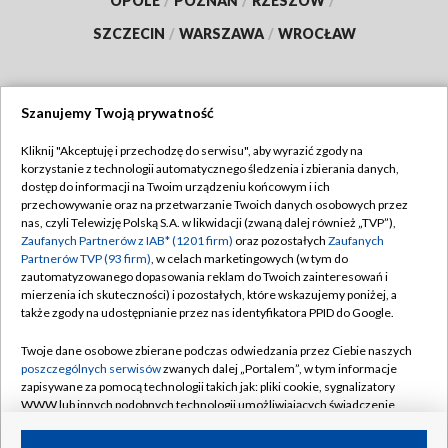
OPOLE
/
POZNAŃ
/
RZESZÓW
/
SZCZECIN
/
WARSZAWA
/
WROCŁAW
Szanujemy Twoją prywatność
Dołącz do nas:
Kliknij "Akceptuję i przechodzę do serwisu", aby wyrazić zgody na
korzystanie z technologii automatycznego śledzenia i zbierania danych,
TVP
dostęp do informacji na Twoim urządzeniu końcowym i ich
Abonament TVP
przechowywanie oraz na przetwarzanie Twoich danych osobowych przez
Regulamin TVP
nas, czyli Telewizję Polską S.A. w likwidacji (zwaną dalej również „TVP”),
Emisja w TVP
Zaufanych Partnerów z IAB* (1201 firm)
oraz pozostałych
Zaufanych
Polityka prywatności
Partnerów TVP (93 firm)
, w celach marketingowych (w tym do
Centrum informacji TVP
Moje zgody
zautomatyzowanego dopasowania reklam do Twoich zainteresowań i
mierzenia ich skuteczności) i pozostałych, które wskazujemy poniżej, a
Naziemna Telewizja Cyfrowa
Pomoc
także zgody na udostępnianie przez nas identyfikatora PPID do Google.
Sklep TVP
Biuro reklamy
Twoje dane osobowe zbierane podczas odwiedzania przez Ciebie naszych
Rada Programowa
poszczególnych serwisów
zwanych dalej „Portalem”, w tym informacje
Kontakt
zapisywane za pomocą technologii takich jak: pliki cookie, sygnalizatory
System NOS
WWW lub innych podobnych technologii umożliwiających świadczenie
dopasowanych i bezpiecznych usług, personalizację treści oraz reklam,
Informacje o nadawcy
Kanały
udostępnianie funkcji mediów społecznościowych oraz analizowanie