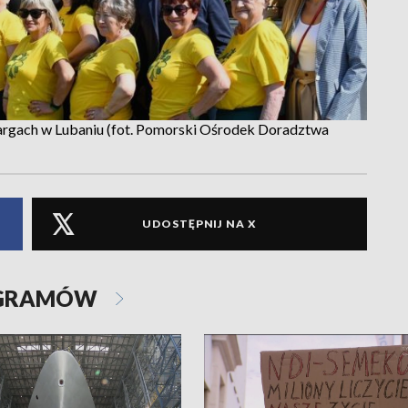
argach w Lubaniu (fot. Pomorski Ośrodek Doradztwa
UDOSTĘPNIJ NA X
OGRAMÓW