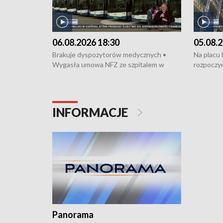
06.08.2026 18:30
05.08.2
Brakuje dyspozytorów medycznych •
Na placu
Wygasła umowa NFZ ze szpitalem w
rozpoczyn
Miastku • Otwarto Morski Terminal
Podpisan
Przeładunkowy • Budowa morskiej farmy
Starogard
wiatrowej • Korki na gdańskich Stogach •
wodowani
Niebezpieczne zachowania na torach •
złotych n
INFORMACJE
Dziewięć nowych „trajtków” dla Gdyni
i Wejher
kardiolog
Pomorzu 
Panorama