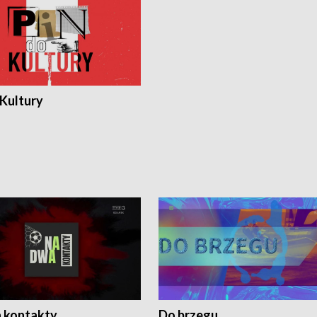
 Kultury
 kontakty
Do brzegu