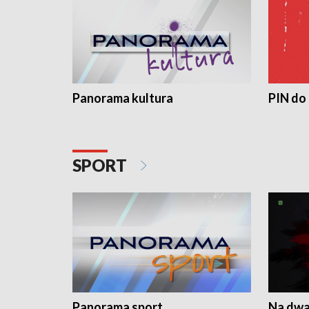
Panorama kultura
PIN do
SPORT
Panorama sport
Na dwa