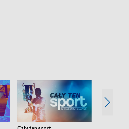
Cały ten sport
Energia kobi