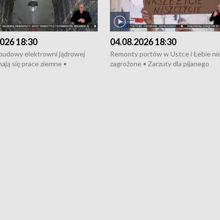
026 18:30
04.08.2026 18:30
 budowy elektrowni jądrowej
Remonty portów w Ustce i Łebie ni
ają się prace ziemne •
zagrożone • Zarzuty dla pijanego
o umowę na budowę obwodnicy
kierowcy ciągnika • Protest
u Gdańskiego • Za kilka dni
poszkodowanych przez dewelopera
e ORP „Wicher” • 18 milionów
Gdyni • Milion zł dla dzieci z UCK od
a inwestycje w szkołach w Rumi
Cancer Fighters • Efekty wpisu Gdy
owie • Nowy sprzęt
Listę UNESCO • Kaszubscy kuczerz
iczny dla Puckiego Szpitala • Na
witali Tour de Pologne
znów rekordowe upały