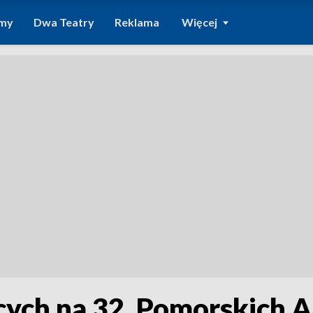
amy
Dwa Teatry
Reklama
Więcej
ych na 32. Pomorskich A