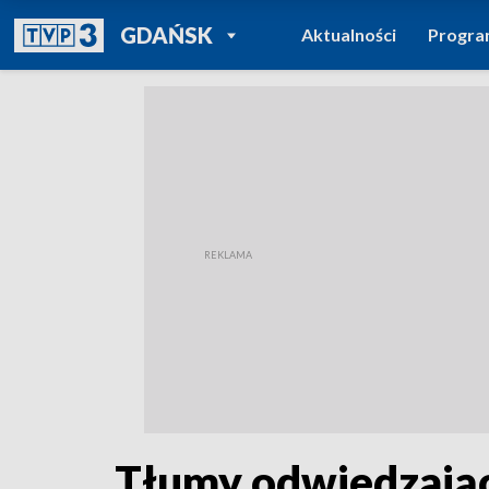
POWRÓT DO
GDAŃSK
Aktualności
Progr
TVP REGIONY
Tłumy odwiedzając