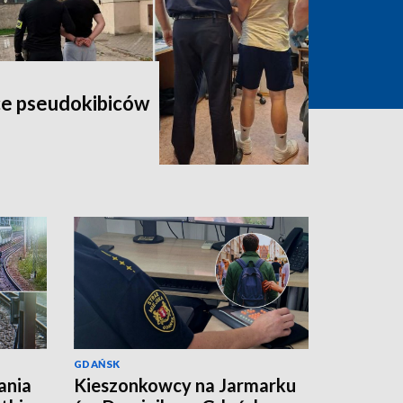
ce pseudokibiców
GDAŃSK
ania
Kieszonkowcy na Jarmarku