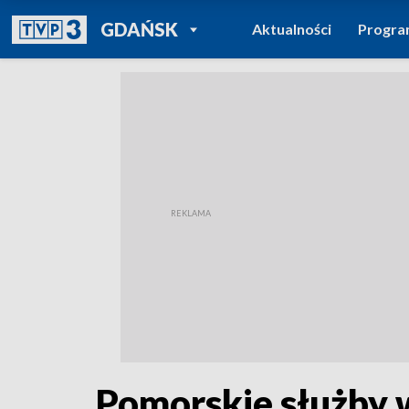
POWRÓT DO
GDAŃSK
Aktualności
Progr
TVP REGIONY
Pomorskie służby 