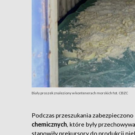
Biały proszek znaleziony w kontenerach morskich fot. CBZC
Podczas przeszukania zabezpieczono
chemicznych
, które były przechowywa
stanowiły prekursory do produkcji n