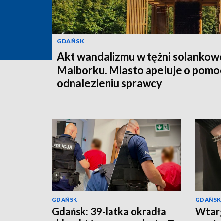
GDAŃSK
Akt wandalizmu w tężni solankow
Malborku. Miasto apeluje o pomo
odnalezieniu sprawcy
GDAŃSK
GDAŃSK
Gdańsk: 39-latka okradła
Wtarg