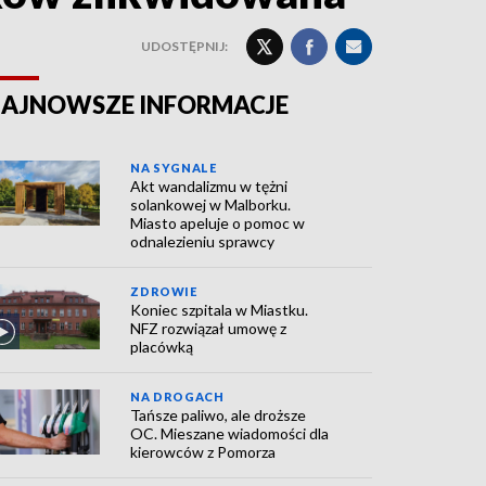
UDOSTĘPNIJ:
AJNOWSZE INFORMACJE
NA SYGNALE
Akt wandalizmu w tężni
solankowej w Malborku.
Miasto apeluje o pomoc w
odnalezieniu sprawcy
ZDROWIE
Koniec szpitala w Miastku.
NFZ rozwiązał umowę z
placówką
NA DROGACH
Tańsze paliwo, ale droższe
OC. Mieszane wiadomości dla
kierowców z Pomorza