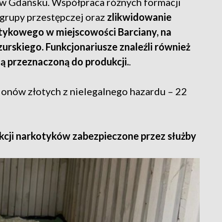
w Gdańsku. Współpraca różnych formacji
 grupy przestępczej oraz
zlikwidowanie
tykowego w miejscowości Barciany, na
skiego. Funkcjonariusze znaleźli również
ną przeznaczoną do produkcji.
.
ionów złotych z nielegalnego hazardu – 22
kcji narkotyków zabezpieczone przez służby