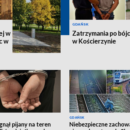
GDAŃSK
ej w
Zatrzymania po bój
c w
w Kościerzynie
GDAŃSK
nął pijany na teren
Niebezpieczne zachow