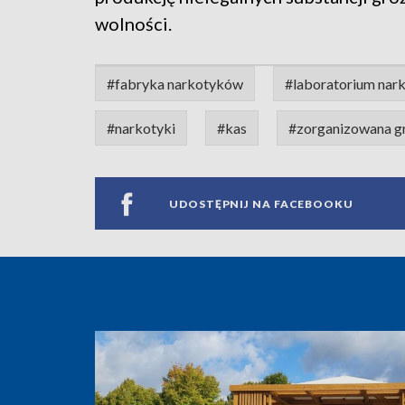
wolności.
#fabryka narkotyków
#laboratorium nar
#narkotyki
#kas
#zorganizowana g
UDOSTĘPNIJ NA FACEBOOKU