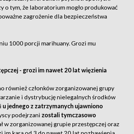
zy o tym, że laboratorium mogło produkować
 poważne zagrożenie dla bezpieczeństwa
niu 1000 porcji marihuany. Grozi mu
ępczej - grozi im nawet 20 lat więzienia
ano również członków zorganizowanej grupy
arzanie i dystrybucję nielegalnych środków
i
u jednego z zatrzymanych ujawniono
yscy podejrzani
zostali tymczasowo
iał w zorganizowanej grupie przestępczej oraz
zi im kara od 3 do nawet 20 lat pozbawienia