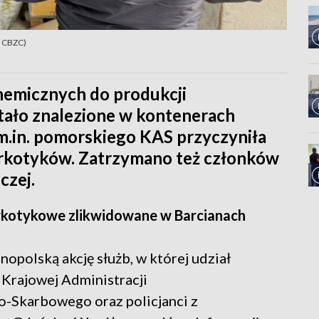
. CBZC)
hemicznych do produkcji
tało znalezione w kontenerach
m.in. pomorskiego KAS przyczyniła
narkotyków. Zatrzymano też członków
czej.
arkotykowe zlikwidowane w Barcianach
polską akcję służb, w której udział
 Krajowej Administracji
-Skarbowego oraz policjanci z