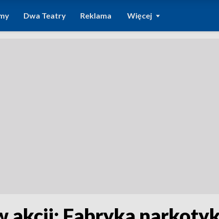
amy
Dwa Teatry
Reklama
Więcej
w akcji: Fabryka narkot