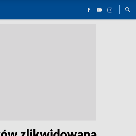
yków zlikwidowana