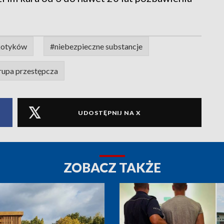
kotyków
#niebezpieczne substancje
rupa przestępcza
UDOSTĘPNIJ NA X
ZOBACZ TAKŻE