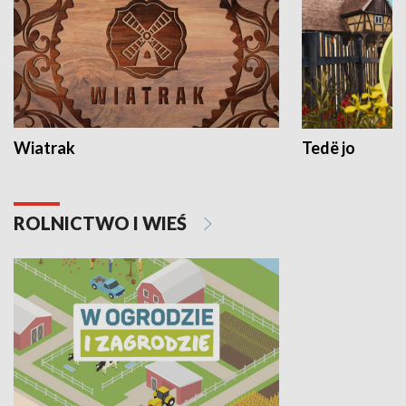
Wiatrak
Tedë jo
ROLNICTWO I WIEŚ