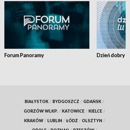
Forum Panoramy
Dzień dobry t
BIAŁYSTOK
/
BYDGOSZCZ
/
GDAŃSK
/
GORZÓW WLKP.
/
KATOWICE
/
KIELCE
/
KRAKÓW
/
LUBLIN
/
ŁÓDŹ
/
OLSZTYN
/