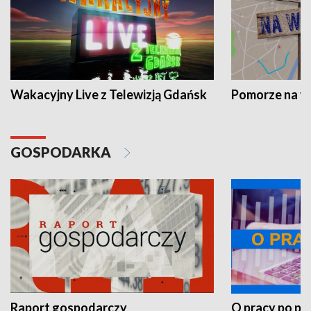
Wakacyjny Live z Telewizją Gdańsk
Pomorze na 
GOSPODARKA
Raport gospodarczy
O pracy po pr