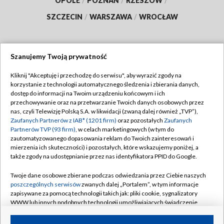
OPOLE
/
POZNAŃ
/
RZESZÓW
/
SZCZECIN
/
WARSZAWA
/
WROCŁAW
Szanujemy Twoją prywatność
Dołącz do nas:
Kliknij "Akceptuję i przechodzę do serwisu", aby wyrazić zgody na
korzystanie z technologii automatycznego śledzenia i zbierania danych,
TVP
dostęp do informacji na Twoim urządzeniu końcowym i ich
Abonament TVP
przechowywanie oraz na przetwarzanie Twoich danych osobowych przez
Regulamin TVP
nas, czyli Telewizję Polską S.A. w likwidacji (zwaną dalej również „TVP”),
Emisja w TVP
Zaufanych Partnerów z IAB* (1201 firm)
oraz pozostałych
Zaufanych
Polityka prywatności
Partnerów TVP (93 firm)
, w celach marketingowych (w tym do
Centrum informacji TVP
Moje zgody
zautomatyzowanego dopasowania reklam do Twoich zainteresowań i
mierzenia ich skuteczności) i pozostałych, które wskazujemy poniżej, a
Naziemna Telewizja Cyfrowa
Pomoc
także zgody na udostępnianie przez nas identyfikatora PPID do Google.
Sklep TVP
Biuro reklamy
Twoje dane osobowe zbierane podczas odwiedzania przez Ciebie naszych
Rada Programowa
poszczególnych serwisów
zwanych dalej „Portalem”, w tym informacje
Kontakt
zapisywane za pomocą technologii takich jak: pliki cookie, sygnalizatory
System NOS
WWW lub innych podobnych technologii umożliwiających świadczenie
dopasowanych i bezpiecznych usług, personalizację treści oraz reklam,
Informacje o nadawcy
Kanały
udostępnianie funkcji mediów społecznościowych oraz analizowanie