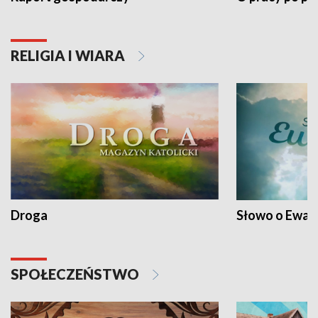
RELIGIA I WIARA
Droga
Słowo o Ewang
SPOŁECZEŃSTWO