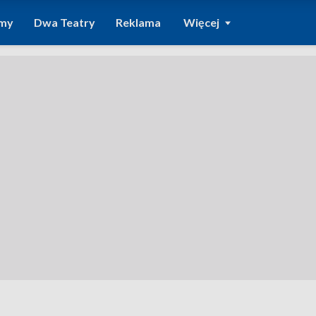
amy
Dwa Teatry
Reklama
Więcej