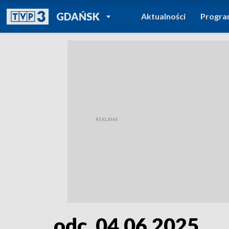
POWRÓT DO
GDAŃSK
Aktualności
Progr
TVP REGIONY
odc. 04.06.2025