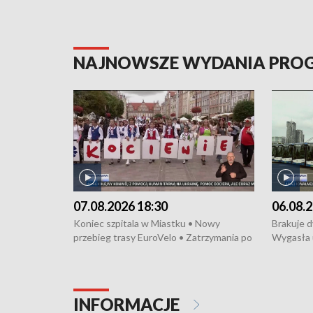
NAJNOWSZE WYDANIA PR
07.08.2026 18:30
06.08.2
Koniec szpitala w Miastku • Nowy
Brakuje 
przebieg trasy EuroVelo • Zatrzymania po
Wygasła 
bójce w Kościerzynie • Mieszkańcy
Miastku 
protestują przeciwko budowie trasy
Przeładu
tramwajowej • Kolejne konwoje
wiatrowej
humanitarne z Trójmiasta na Ukrainę •
Niebezpie
INFORMACJE
Święto Kociewia na Jarmarku św.
Dziewięć 