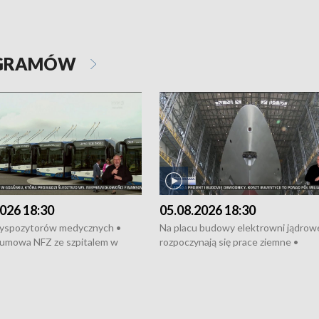
OGRAMÓW
026 18:30
05.08.2026 18:30
dyspozytorów medycznych •
Na placu budowy elektrowni jądrow
umowa NFZ ze szpitalem w
rozpoczynają się prace ziemne •
• Otwarto Morski Terminal
Podpisano umowę na budowę obwo
nkowy • Budowa morskiej farmy
Starogardu Gdańskiego • Za kilka dn
 • Korki na gdańskich Stogach •
wodowanie ORP „Wicher” • 18 mili
czne zachowania na torach •
złotych na inwestycje w szkołach w
nowych „trajtków” dla Gdyni
i Wejherowie • Nowy sprzęt