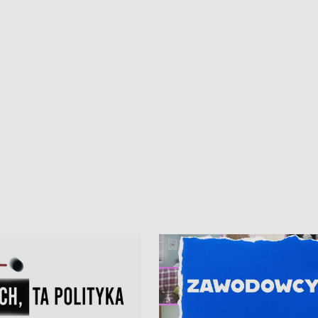
kardiologiczny dla Puckiego Szpitala
Pomorzu znów rekordowe upały