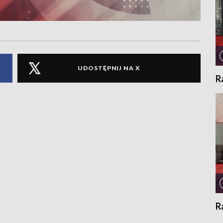
UDOSTĘPNIJ NA X
R
R