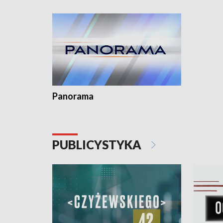
Dominika • Gdynia z lat 30. w
fotoplastikonie
Panorama
PUBLICYSTYKA