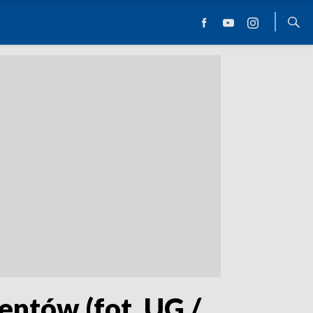
entów (fot. UG /