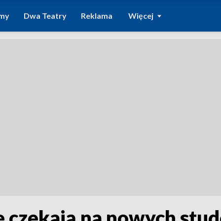
amy
Dwa Teatry
Reklama
Więcej
 czekają na nowych stud