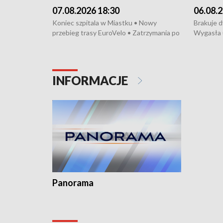
07.08.2026 18:30
06.08.2
Koniec szpitala w Miastku • Nowy
Brakuje 
przebieg trasy EuroVelo • Zatrzymania po
Wygasła 
bójce w Kościerzynie • Mieszkańcy
Miastku 
protestują przeciwko budowie trasy
Przeładu
tramwajowej • Kolejne konwoje
wiatrowej
humanitarne z Trójmiasta na Ukrainę •
Niebezpie
INFORMACJE
Święto Kociewia na Jarmarku św.
Dziewięć 
Dominika • Gdynia z lat 30. w
fotoplastikonie
Panorama