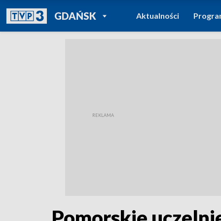
POWRÓT DO
GDAŃSK
Aktualności
Progr
TVP REGIONY
Pomorskie uczelnie