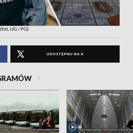
(fot. UG / PG)
UDOSTĘPNIJ NA X
OGRAMÓW