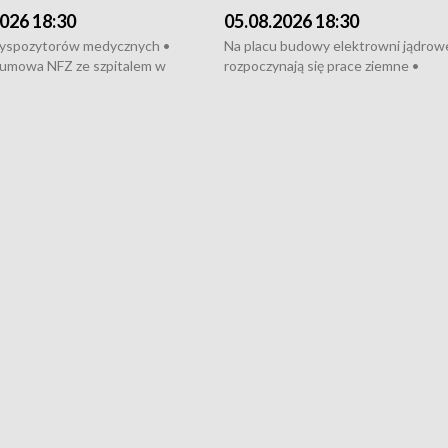
026 18:30
05.08.2026 18:30
dyspozytorów medycznych •
Na placu budowy elektrowni jądrow
umowa NFZ ze szpitalem w
rozpoczynają się prace ziemne •
• Otwarto Morski Terminal
Podpisano umowę na budowę obwo
nkowy • Budowa morskiej farmy
Starogardu Gdańskiego • Za kilka dn
 • Korki na gdańskich Stogach •
wodowanie ORP „Wicher” • 18 mili
czne zachowania na torach •
złotych na inwestycje w szkołach w
nowych „trajtków” dla Gdyni
i Wejherowie • Nowy sprzęt
kardiologiczny dla Puckiego Szpitala
Pomorzu znów rekordowe upały