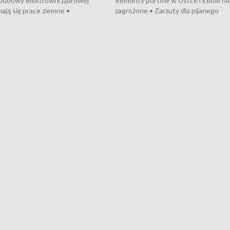
 budowy elektrowni jądrowej
Remonty portów w Ustce i Łebie ni
ają się prace ziemne •
zagrożone • Zarzuty dla pijanego
o umowę na budowę obwodnicy
kierowcy ciągnika • Protest
u Gdańskiego • Za kilka dni
poszkodowanych przez dewelopera
e ORP „Wicher” • 18 milionów
Gdyni • Milion zł dla dzieci z UCK od
a inwestycje w szkołach w Rumi
Cancer Fighters • Efekty wpisu Gdy
owie • Nowy sprzęt
Listę UNESCO • Kaszubscy kuczerz
iczny dla Puckiego Szpitala • Na
witali Tour de Pologne
znów rekordowe upały