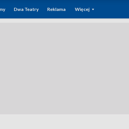
amy
Dwa Teatry
Reklama
Więcej