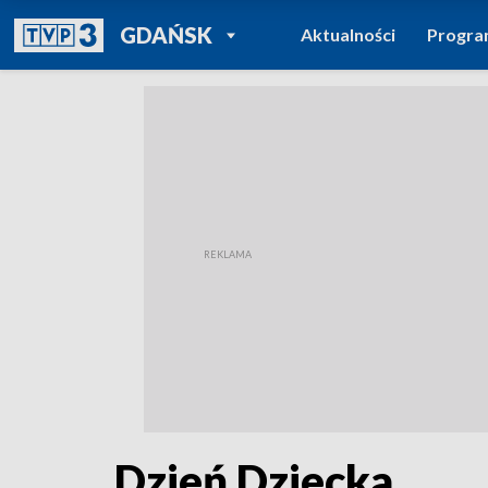
POWRÓT DO
GDAŃSK
Aktualności
Progr
TVP REGIONY
Dzień Dziecka