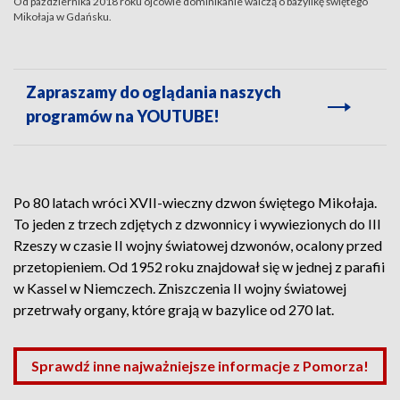
Od października 2018 roku ojcowie dominikanie walczą o bazylikę świętego
Mikołaja w Gdańsku.
Zapraszamy do oglądania naszych
programów na YOUTUBE!
Po 80 latach wróci XVII-wieczny dzwon świętego Mikołaja.
To jeden z trzech zdjętych z dzwonnicy i wywiezionych do III
Rzeszy w czasie II wojny światowej dzwonów, ocalony przed
przetopieniem. Od 1952 roku znajdował się w jednej z parafii
w Kassel w Niemczech. Zniszczenia II wojny światowej
przetrwały organy, które grają w bazylice od 270 lat.
Sprawdź inne najważniejsze informacje z Pomorza!