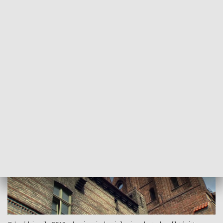
bazylika zaczyna pękać groziła jej katastrofa budowlana i
zamknięcie. Po siedmiu latach remontu świątynię czeka
ostatni etap - wzmocnienia konstrukcji budynku i
przywrócenia zabytkowej posadzki. To etap wymagający
największych kosztów - ponad trzech milionów złotych.
Dofinansowania nie wystarczą, by opłacić remont ojcowie
muszą sami zebrać ponad czterysta tysięcy złotych.