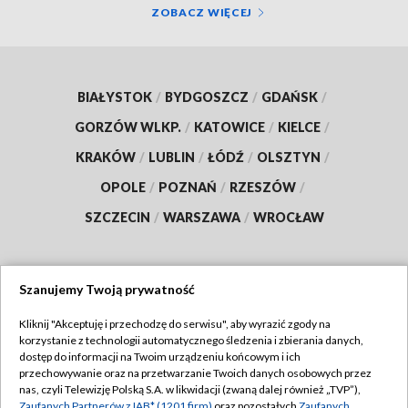
ZOBACZ WIĘCEJ
BIAŁYSTOK
/
BYDGOSZCZ
/
GDAŃSK
/
GORZÓW WLKP.
/
KATOWICE
/
KIELCE
/
KRAKÓW
/
LUBLIN
/
ŁÓDŹ
/
OLSZTYN
/
OPOLE
/
POZNAŃ
/
RZESZÓW
/
SZCZECIN
/
WARSZAWA
/
WROCŁAW
Szanujemy Twoją prywatność
Dołącz do nas:
Kliknij "Akceptuję i przechodzę do serwisu", aby wyrazić zgody na
korzystanie z technologii automatycznego śledzenia i zbierania danych,
TVP
dostęp do informacji na Twoim urządzeniu końcowym i ich
Abonament TVP
przechowywanie oraz na przetwarzanie Twoich danych osobowych przez
Regulamin TVP
nas, czyli Telewizję Polską S.A. w likwidacji (zwaną dalej również „TVP”),
Emisja w TVP
Polityka prywatności
Zaufanych Partnerów z IAB* (1201 firm)
oraz pozostałych
Zaufanych