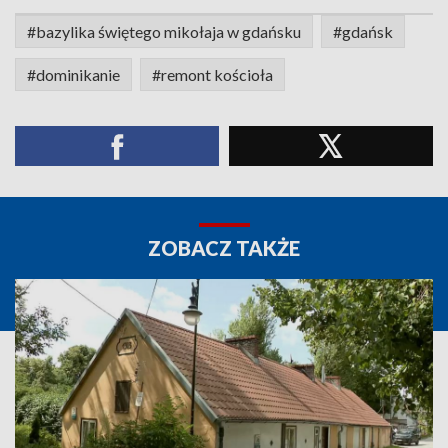
#bazylika świętego mikołaja w gdańsku
#gdańsk
#dominikanie
#remont kościoła
ZOBACZ TAKŻE