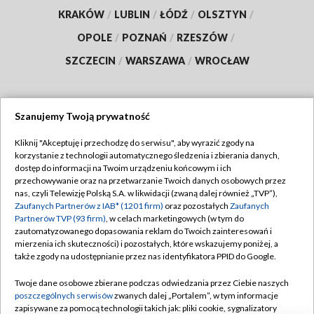
KRAKÓW
/
LUBLIN
/
ŁÓDŹ
/
OLSZTYN
/
OPOLE
/
POZNAŃ
/
RZESZÓW
/
SZCZECIN
/
WARSZAWA
/
WROCŁAW
Szanujemy Twoją prywatność
Dołącz do nas:
Kliknij "Akceptuję i przechodzę do serwisu", aby wyrazić zgody na
korzystanie z technologii automatycznego śledzenia i zbierania danych,
TVP
dostęp do informacji na Twoim urządzeniu końcowym i ich
Abonament TVP
przechowywanie oraz na przetwarzanie Twoich danych osobowych przez
Regulamin TVP
nas, czyli Telewizję Polską S.A. w likwidacji (zwaną dalej również „TVP”),
Emisja w TVP
Polityka prywatności
Zaufanych Partnerów z IAB* (1201 firm)
oraz pozostałych
Zaufanych
Partnerów TVP (93 firm)
, w celach marketingowych (w tym do
Centrum informacji TVP
Moje zgody
zautomatyzowanego dopasowania reklam do Twoich zainteresowań i
mierzenia ich skuteczności) i pozostałych, które wskazujemy poniżej, a
Naziemna Telewizja Cyfrowa
Pomoc
także zgody na udostępnianie przez nas identyfikatora PPID do Google.
Sklep TVP
Biuro reklamy
Twoje dane osobowe zbierane podczas odwiedzania przez Ciebie naszych
Rada Programowa
Kontakt
poszczególnych serwisów
zwanych dalej „Portalem”, w tym informacje
zapisywane za pomocą technologii takich jak: pliki cookie, sygnalizatory