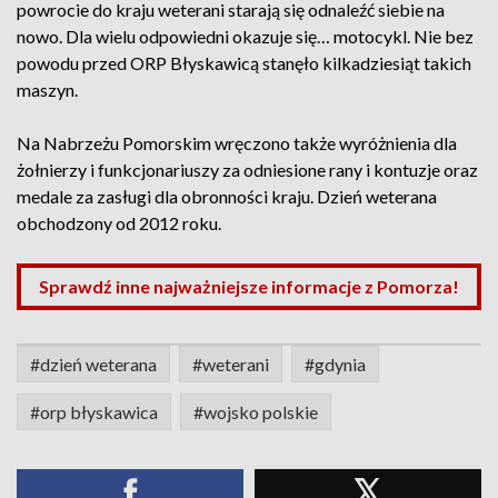
powrocie do kraju weterani starają się odnaleźć siebie na
nowo. Dla wielu odpowiedni okazuje się… motocykl. Nie bez
powodu przed ORP Błyskawicą stanęło kilkadziesiąt takich
maszyn.
Na Nabrzeżu Pomorskim wręczono także wyróżnienia dla
żołnierzy i funkcjonariuszy za odniesione rany i kontuzje oraz
medale za zasługi dla obronności kraju. Dzień weterana
obchodzony od 2012 roku.
Sprawdź inne najważniejsze informacje z Pomorza!
#dzień weterana
#weterani
#gdynia
#orp błyskawica
#wojsko polskie