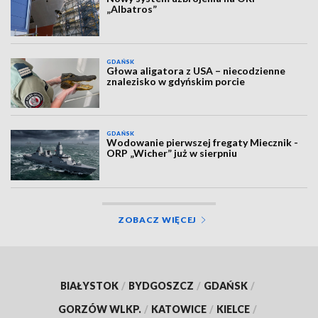
„Albatros”
GDAŃSK
Głowa aligatora z USA – niecodzienne
znalezisko w gdyńskim porcie
GDAŃSK
Wodowanie pierwszej fregaty Miecznik -
ORP „Wicher” już w sierpniu
ZOBACZ WIĘCEJ
BIAŁYSTOK
/
BYDGOSZCZ
/
GDAŃSK
/
GORZÓW WLKP.
/
KATOWICE
/
KIELCE
/