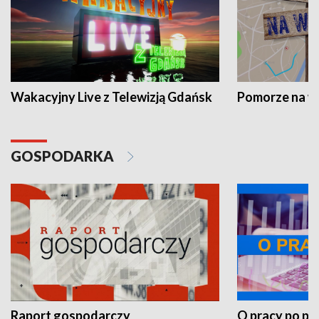
Wakacyjny Live z Telewizją Gdańsk
Pomorze na 
GOSPODARKA
Raport gospodarczy
O pracy po pr