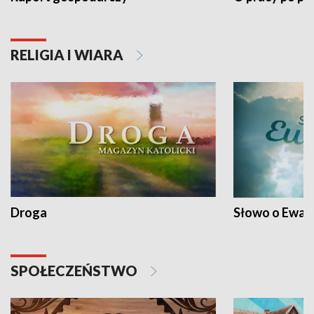
RELIGIA I WIARA
Droga
Słowo o Ewang
SPOŁECZEŃSTWO