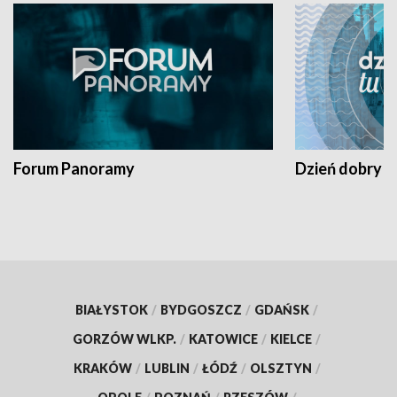
Forum Panoramy
Dzień dobry t
BIAŁYSTOK
/
BYDGOSZCZ
/
GDAŃSK
/
GORZÓW WLKP.
/
KATOWICE
/
KIELCE
/
KRAKÓW
/
LUBLIN
/
ŁÓDŹ
/
OLSZTYN
/