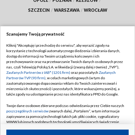
OPOLE
/
POZNAŃ
/
RZESZÓW
/
SZCZECIN
/
WARSZAWA
/
WROCŁAW
Szanujemy Twoją prywatność
Dołącz do nas:
Kliknij "Akceptuję i przechodzę do serwisu", aby wyrazić zgody na
korzystanie z technologii automatycznego śledzenia i zbierania danych,
TVP
dostęp do informacji na Twoim urządzeniu końcowym i ich
Abonament TVP
przechowywanie oraz na przetwarzanie Twoich danych osobowych przez
Regulamin TVP
nas, czyli Telewizję Polską S.A. w likwidacji (zwaną dalej również „TVP”),
Emisja w TVP
Zaufanych Partnerów z IAB* (1201 firm)
oraz pozostałych
Zaufanych
Polityka prywatności
Partnerów TVP (93 firm)
, w celach marketingowych (w tym do
Centrum informacji TVP
Moje zgody
zautomatyzowanego dopasowania reklam do Twoich zainteresowań i
mierzenia ich skuteczności) i pozostałych, które wskazujemy poniżej, a
Naziemna Telewizja Cyfrowa
Pomoc
także zgody na udostępnianie przez nas identyfikatora PPID do Google.
Sklep TVP
Biuro reklamy
Twoje dane osobowe zbierane podczas odwiedzania przez Ciebie naszych
Rada Programowa
poszczególnych serwisów
zwanych dalej „Portalem”, w tym informacje
Kontakt
zapisywane za pomocą technologii takich jak: pliki cookie, sygnalizatory
System NOS
WWW lub innych podobnych technologii umożliwiających świadczenie
dopasowanych i bezpiecznych usług, personalizację treści oraz reklam,
Informacje o nadawcy
Kanały
udostępnianie funkcji mediów społecznościowych oraz analizowanie