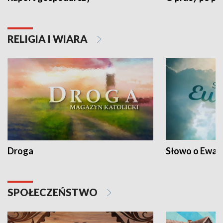
RELIGIA I WIARA
Droga
Słowo o Ewang
SPOŁECZEŃSTWO