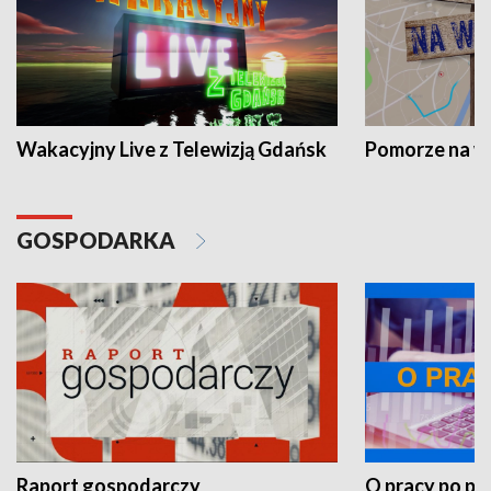
Wakacyjny Live z Telewizją Gdańsk
Pomorze na 
GOSPODARKA
Raport gospodarczy
O pracy po pr