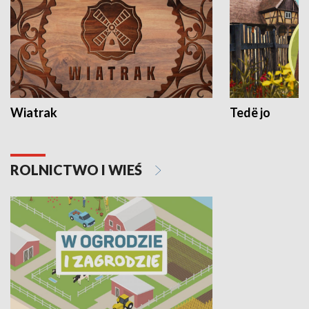
Wiatrak
Tedë jo
ROLNICTWO I WIEŚ