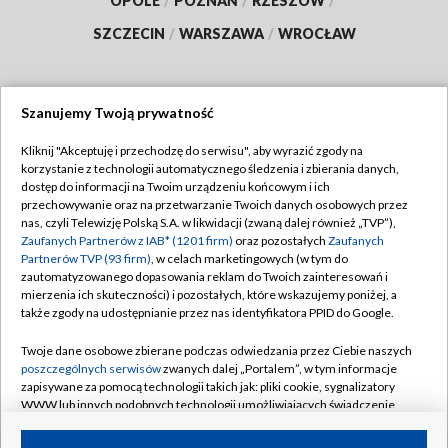
OPOLE
/
POZNAŃ
/
RZESZÓW
/
SZCZECIN
/
WARSZAWA
/
WROCŁAW
Szanujemy Twoją prywatność
Dołącz do nas:
Kliknij "Akceptuję i przechodzę do serwisu", aby wyrazić zgody na
korzystanie z technologii automatycznego śledzenia i zbierania danych,
TVP
dostęp do informacji na Twoim urządzeniu końcowym i ich
Abonament TVP
przechowywanie oraz na przetwarzanie Twoich danych osobowych przez
Regulamin TVP
nas, czyli Telewizję Polską S.A. w likwidacji (zwaną dalej również „TVP”),
Emisja w TVP
Zaufanych Partnerów z IAB* (1201 firm)
oraz pozostałych
Zaufanych
Polityka prywatności
Partnerów TVP (93 firm)
, w celach marketingowych (w tym do
Centrum informacji TVP
Moje zgody
zautomatyzowanego dopasowania reklam do Twoich zainteresowań i
mierzenia ich skuteczności) i pozostałych, które wskazujemy poniżej, a
Naziemna Telewizja Cyfrowa
Pomoc
także zgody na udostępnianie przez nas identyfikatora PPID do Google.
Sklep TVP
Biuro reklamy
Twoje dane osobowe zbierane podczas odwiedzania przez Ciebie naszych
Rada Programowa
poszczególnych serwisów
zwanych dalej „Portalem”, w tym informacje
Kontakt
zapisywane za pomocą technologii takich jak: pliki cookie, sygnalizatory
System NOS
WWW lub innych podobnych technologii umożliwiających świadczenie
dopasowanych i bezpiecznych usług, personalizację treści oraz reklam,
Informacje o nadawcy
Kanały
udostępnianie funkcji mediów społecznościowych oraz analizowanie