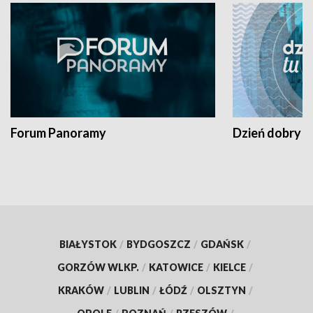
Forum Panoramy
Dzień dobry t
BIAŁYSTOK
/
BYDGOSZCZ
/
GDAŃSK
/
GORZÓW WLKP.
/
KATOWICE
/
KIELCE
/
KRAKÓW
/
LUBLIN
/
ŁÓDŹ
/
OLSZTYN
/