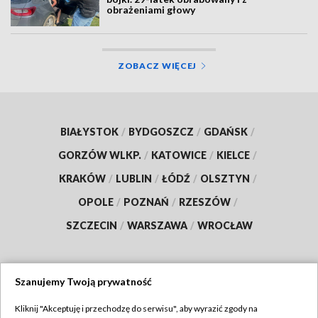
obrażeniami głowy
ZOBACZ WIĘCEJ
BIAŁYSTOK
/
BYDGOSZCZ
/
GDAŃSK
/
GORZÓW WLKP.
/
KATOWICE
/
KIELCE
/
KRAKÓW
/
LUBLIN
/
ŁÓDŹ
/
OLSZTYN
/
OPOLE
/
POZNAŃ
/
RZESZÓW
/
SZCZECIN
/
WARSZAWA
/
WROCŁAW
Szanujemy Twoją prywatność
Dołącz do nas:
Kliknij "Akceptuję i przechodzę do serwisu", aby wyrazić zgody na