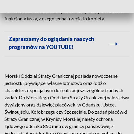
wykrywanie przestępstw w tym zwalczanie przestępczości.
W Morskim Oddziale Straży Granicznej służy ponad 1600
funkcjonariuszy, z czego jedna trzecia to kobiety.
Zapraszamy do oglądania naszych
programów na YOUTUBE!
Morski Oddział Straży Granicznej posiada nowoczesne
jednostki pływające, własne lotnictwo oraz łódź o
charakterze specjalnym do realizacji szczególnie trudnych
zadań. Do Morskiego Oddziału Straży Granicznej należą dwa
dywizjony oraz dziewięć placówek: w Gdańsku, Ustce,
Świnoujściu, Kołobrzegu czy Szczecinie. Do zadań placówki
Straży Granicznej w Krynicy Morskiej należy ochrona
lądowego odcinka 850 metrów granicy państwowej z
Federacją Rosyjską. Straż Graniczna została powołana do