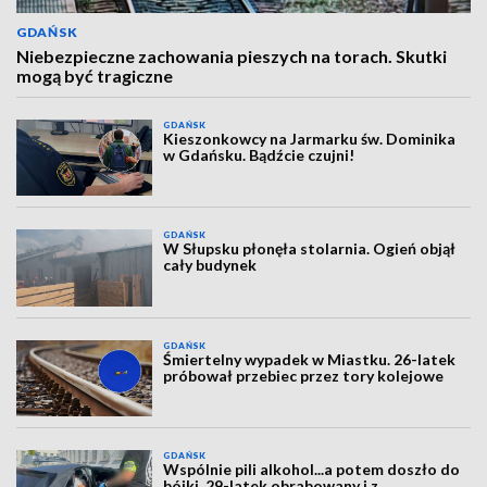
GDAŃSK
Niebezpieczne zachowania pieszych na torach. Skutki
mogą być tragiczne
GDAŃSK
Kieszonkowcy na Jarmarku św. Dominika
w Gdańsku. Bądźcie czujni!
GDAŃSK
W Słupsku płonęła stolarnia. Ogień objął
cały budynek
GDAŃSK
Śmiertelny wypadek w Miastku. 26-latek
próbował przebiec przez tory kolejowe
GDAŃSK
Wspólnie pili alkohol...a potem doszło do
bójki. 29-latek obrabowany i z