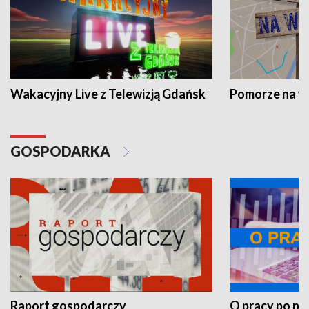
Wakacyjny Live z Telewizją Gdańsk
Pomorze na 
GOSPODARKA
Raport gospodarczy
O pracy po pr