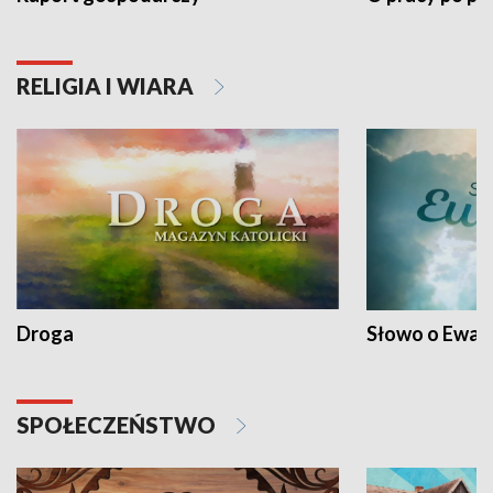
RELIGIA I WIARA
Droga
Słowo o Ewang
SPOŁECZEŃSTWO