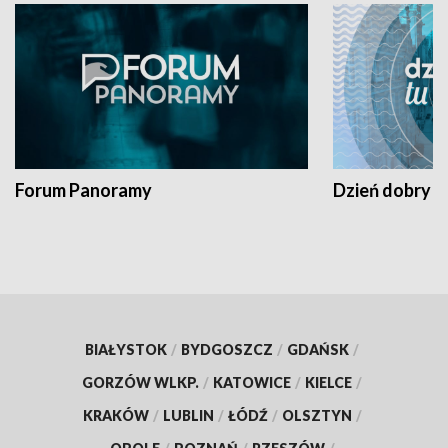
Forum Panoramy
Dzień dobry t
BIAŁYSTOK
/
BYDGOSZCZ
/
GDAŃSK
/
GORZÓW WLKP.
/
KATOWICE
/
KIELCE
/
KRAKÓW
/
LUBLIN
/
ŁÓDŹ
/
OLSZTYN
/