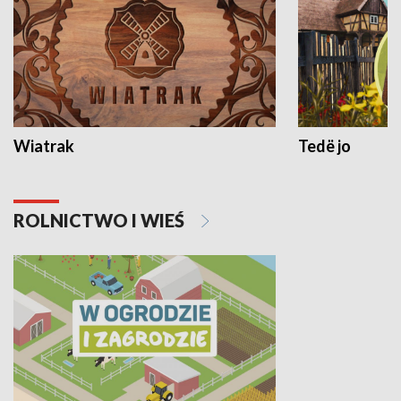
Wiatrak
Tedë jo
ROLNICTWO I WIEŚ