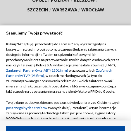
OPOLE
/
POZNAŃ
/
RZESZÓW
/
SZCZECIN
/
WARSZAWA
/
WROCŁAW
Szanujemy Twoją prywatność
Dołącz do nas:
Kliknij "Akceptuję i przechodzę do serwisu", aby wyrazić zgody na
korzystanie z technologii automatycznego śledzenia i zbierania danych,
TVP
dostęp do informacji na Twoim urządzeniu końcowym i ich
Abonament TVP
przechowywanie oraz na przetwarzanie Twoich danych osobowych przez
Regulamin TVP
nas, czyli Telewizję Polską S.A. w likwidacji (zwaną dalej również „TVP”),
Emisja w TVP
Zaufanych Partnerów z IAB* (1201 firm)
oraz pozostałych
Zaufanych
Polityka prywatności
Partnerów TVP (93 firm)
, w celach marketingowych (w tym do
Centrum informacji TVP
Moje zgody
zautomatyzowanego dopasowania reklam do Twoich zainteresowań i
mierzenia ich skuteczności) i pozostałych, które wskazujemy poniżej, a
Naziemna Telewizja Cyfrowa
Pomoc
także zgody na udostępnianie przez nas identyfikatora PPID do Google.
Sklep TVP
Biuro reklamy
Twoje dane osobowe zbierane podczas odwiedzania przez Ciebie naszych
Rada Programowa
poszczególnych serwisów
zwanych dalej „Portalem”, w tym informacje
Kontakt
zapisywane za pomocą technologii takich jak: pliki cookie, sygnalizatory
System NOS
WWW lub innych podobnych technologii umożliwiających świadczenie
dopasowanych i bezpiecznych usług, personalizację treści oraz reklam,
Informacje o nadawcy
Kanały
udostępnianie funkcji mediów społecznościowych oraz analizowanie