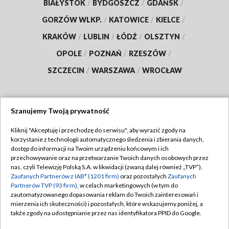
BIAŁYSTOK
/
BYDGOSZCZ
/
GDAŃSK
/
GORZÓW WLKP.
/
KATOWICE
/
KIELCE
/
KRAKÓW
/
LUBLIN
/
ŁÓDŹ
/
OLSZTYN
/
OPOLE
/
POZNAŃ
/
RZESZÓW
/
SZCZECIN
/
WARSZAWA
/
WROCŁAW
Szanujemy Twoją prywatność
Dołącz do nas:
Kliknij "Akceptuję i przechodzę do serwisu", aby wyrazić zgody na
korzystanie z technologii automatycznego śledzenia i zbierania danych,
TVP
dostęp do informacji na Twoim urządzeniu końcowym i ich
Abonament TVP
przechowywanie oraz na przetwarzanie Twoich danych osobowych przez
Regulamin TVP
nas, czyli Telewizję Polską S.A. w likwidacji (zwaną dalej również „TVP”),
Emisja w TVP
Polityka prywatności
Zaufanych Partnerów z IAB* (1201 firm)
oraz pozostałych
Zaufanych
Partnerów TVP (93 firm)
, w celach marketingowych (w tym do
Centrum informacji TVP
Moje zgody
zautomatyzowanego dopasowania reklam do Twoich zainteresowań i
mierzenia ich skuteczności) i pozostałych, które wskazujemy poniżej, a
Naziemna Telewizja Cyfrowa
Pomoc
także zgody na udostępnianie przez nas identyfikatora PPID do Google.
Sklep TVP
Biuro reklamy