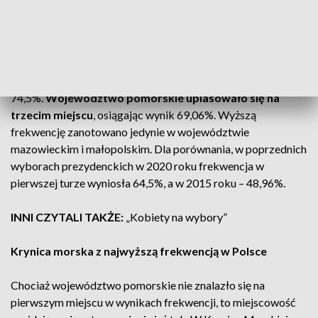
W 2025 roku podczas I tury wyborów prezydenckich
osiągniętą najwyższą frekwencję od 30 lat
- według
oficjalnych danych wyniosła ona 67,31%. Najwyższą
frekwencję odnotowano w grupie wiekowej 50–59 lat – aż
74,5%.
Województwo pomorskie uplasowało się na
trzecim miejscu
, osiągając wynik 69,06%. Wyższą
frekwencję zanotowano jedynie w województwie
mazowieckim i małopolskim. Dla porównania, w poprzednich
wyborach prezydenckich w 2020 roku frekwencja w
pierwszej turze wyniosła 64,5%, a w 2015 roku – 48,96%.
INNI CZYTALI TAKŻE:
„Kobiety na wybory”
K
rynica morska z najwyższą frekwencją w Polsce
C
hociaż województwo pomorskie nie znalazło się na
pierwszym miejscu w wynikach frekwencji, to miejscowość