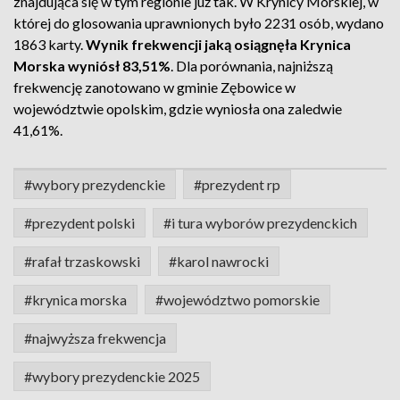
znajdująca się w tym regionie już tak. W Krynicy Morskiej, w
której do glosowania uprawnionych było 2231 osób, wydano
1863 karty.
Wynik frekwencji jaką osiągnęła Krynica
Morska wyniósł 83,51%
. Dla porównania, najniższą
frekwencję zanotowano w gminie Zębowice w
województwie opolskim, gdzie wyniosła ona zaledwie
41,61%.
#wybory prezydenckie
#prezydent rp
#prezydent polski
#i tura wyborów prezydenckich
#rafał trzaskowski
#karol nawrocki
#krynica morska
#województwo pomorskie
#najwyższa frekwencja
#wybory prezydenckie 2025