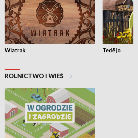
Wiatrak
Tedë jo
ROLNICTWO I WIEŚ