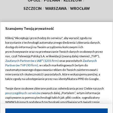
OPOLE
/
POZNAŃ
/
RZESZÓW
/
SZCZECIN
/
WARSZAWA
/
WROCŁAW
Szanujemy Twoją prywatność
Dołącz do nas:
Kliknij "Akceptuję i przechodzę do serwisu", aby wyrazić zgody na
korzystanie z technologii automatycznego śledzenia i zbierania danych,
TVP
dostęp do informacji na Twoim urządzeniu końcowym i ich
Abonament TVP
przechowywanie oraz na przetwarzanie Twoich danych osobowych przez
Regulamin TVP
nas, czyli Telewizję Polską S.A. w likwidacji (zwaną dalej również „TVP”),
Emisja w TVP
Zaufanych Partnerów z IAB* (1201 firm)
oraz pozostałych
Zaufanych
Polityka prywatności
Partnerów TVP (93 firm)
, w celach marketingowych (w tym do
Centrum informacji TVP
Moje zgody
zautomatyzowanego dopasowania reklam do Twoich zainteresowań i
mierzenia ich skuteczności) i pozostałych, które wskazujemy poniżej, a
Naziemna Telewizja Cyfrowa
Pomoc
także zgody na udostępnianie przez nas identyfikatora PPID do Google.
Sklep TVP
Biuro reklamy
Twoje dane osobowe zbierane podczas odwiedzania przez Ciebie naszych
Rada Programowa
poszczególnych serwisów
zwanych dalej „Portalem”, w tym informacje
Kontakt
zapisywane za pomocą technologii takich jak: pliki cookie, sygnalizatory
System NOS
WWW lub innych podobnych technologii umożliwiających świadczenie
dopasowanych i bezpiecznych usług, personalizację treści oraz reklam,
Informacje o nadawcy
Kanały
udostępnianie funkcji mediów społecznościowych oraz analizowanie