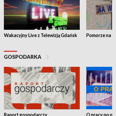
Wakacyjny Live z Telewizją Gdańsk
Pomorze na 
GOSPODARKA
Raport gospodarczy
O pracy po pr