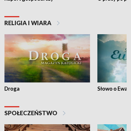
RELIGIA I WIARA
Droga
Słowo o Ewang
SPOŁECZEŃSTWO