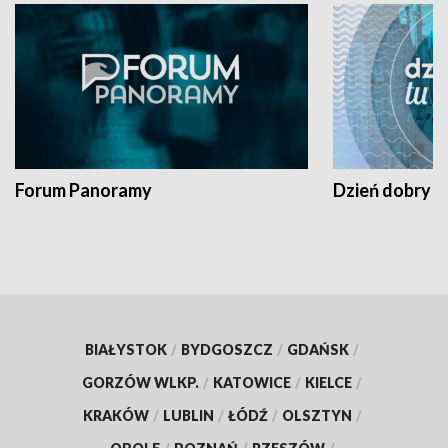
Forum Panoramy
Dzień dobry t
BIAŁYSTOK
/
BYDGOSZCZ
/
GDAŃSK
/
GORZÓW WLKP.
/
KATOWICE
/
KIELCE
/
KRAKÓW
/
LUBLIN
/
ŁÓDŹ
/
OLSZTYN
/