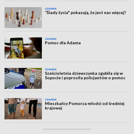
GDAŃSK
“Ślady życia" pokazują, że jest nas więcej?
GDAŃSK
Pomoc dla Adama
GDAŃSK
Sześcioletnia dziewczynka zgubiła się w
Sopocie i poprosiła policjantów o pomoc
GDAŃSK
Mieszkańcy Pomorza młodsi od średniej
krajowej