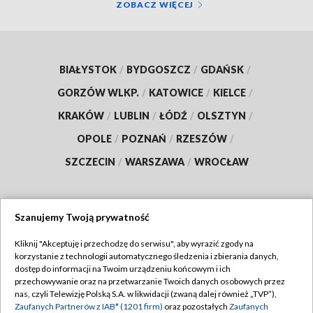
ZOBACZ WIĘCEJ
BIAŁYSTOK
/
BYDGOSZCZ
/
GDAŃSK
/
GORZÓW WLKP.
/
KATOWICE
/
KIELCE
/
KRAKÓW
/
LUBLIN
/
ŁÓDŹ
/
OLSZTYN
/
OPOLE
/
POZNAŃ
/
RZESZÓW
/
SZCZECIN
/
WARSZAWA
/
WROCŁAW
Szanujemy Twoją prywatność
Dołącz do nas:
Kliknij "Akceptuję i przechodzę do serwisu", aby wyrazić zgody na
korzystanie z technologii automatycznego śledzenia i zbierania danych,
TVP
dostęp do informacji na Twoim urządzeniu końcowym i ich
Abonament TVP
przechowywanie oraz na przetwarzanie Twoich danych osobowych przez
Regulamin TVP
nas, czyli Telewizję Polską S.A. w likwidacji (zwaną dalej również „TVP”),
Emisja w TVP
Polityka prywatności
Zaufanych Partnerów z IAB* (1201 firm)
oraz pozostałych
Zaufanych