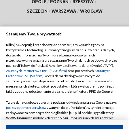
OPOLE
/
POZNAŃ
/
RZESZÓW
/
SZCZECIN
/
WARSZAWA
/
WROCŁAW
Szanujemy Twoją prywatność
Dołącz do nas:
Kliknij "Akceptuję i przechodzę do serwisu", aby wyrazić zgody na
korzystanie z technologii automatycznego śledzenia i zbierania danych,
TVP
dostęp do informacji na Twoim urządzeniu końcowym i ich
Abonament TVP
przechowywanie oraz na przetwarzanie Twoich danych osobowych przez
Regulamin TVP
nas, czyli Telewizję Polską S.A. w likwidacji (zwaną dalej również „TVP”),
Emisja w TVP
Polityka prywatności
Zaufanych Partnerów z IAB* (1201 firm)
oraz pozostałych
Zaufanych
Partnerów TVP (93 firm)
, w celach marketingowych (w tym do
Centrum informacji TVP
Moje zgody
zautomatyzowanego dopasowania reklam do Twoich zainteresowań i
mierzenia ich skuteczności) i pozostałych, które wskazujemy poniżej, a
Naziemna Telewizja Cyfrowa
Pomoc
także zgody na udostępnianie przez nas identyfikatora PPID do Google.
Sklep TVP
Biuro reklamy
Twoje dane osobowe zbierane podczas odwiedzania przez Ciebie naszych
Rada Programowa
Kontakt
poszczególnych serwisów
zwanych dalej „Portalem”, w tym informacje
zapisywane za pomocą technologii takich jak: pliki cookie, sygnalizatory
System NOS
WWW lub innych podobnych technologii umożliwiających świadczenie
dopasowanych i bezpiecznych usług, personalizację treści oraz reklam,
Informacje o nadawcy
Kanały
udostępnianie funkcji mediów społecznościowych oraz analizowanie