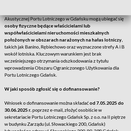
O dofinansowanie w ramach Programu Rewitalizacji
Akustycznej Portu Lotniczego w Gdańsku mogą ubiegać się
osoby fizyczne będące właścicielami lub
współwłaścicielami nieruchomości mieszkalnych
położonych w obszarach narażonych na hałas lotniczy
,
takich jak Banino, Rębiechowo oraz wyznaczone strefy A i B
wokół lotniska. Kluczowym warunkiem jest brak
wcześniejszego otrzymania odszkodowania z tytułu
wprowadzenia Obszaru Ograniczonego Użytkowania dla
Portu Lotniczego Gdańsk.
W jaki sposób zgłosić się o dofinansowanie?
Wniosek o dofinansowanie można składać
od 7.05.2025 do
30.06.2025 r.
poprzez e-mail, złożyć osobiście w
sekretariacie Portu Lotniczego Gdańsk Sp. z o.o. na II piętrze
w budynku Zarządu (ul. Słowackiego 200, Gdańsk)
lub wysłać na adres: ul. Słowackiego 200, 80-298 Gdańsk.