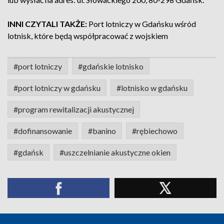
INNI CZYTALI TAKŻE:
Port lotniczy w Gdańsku wśród
lotnisk, które będą współpracować z wojskiem
#port lotniczy
#gdańskie lotnisko
#port lotniczy w gdańsku
#lotnisko w gdańsku
#program rewitalizacji akustycznej
#dofinansowanie
#banino
#rębiechowo
#gdańsk
#uszczelnianie akustyczne okien