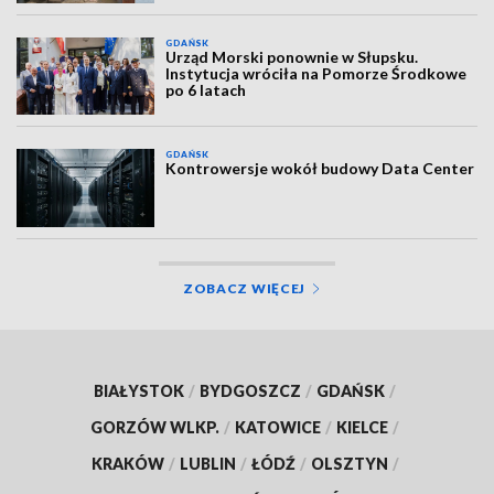
GDAŃSK
Urząd Morski ponownie w Słupsku.
Instytucja wróciła na Pomorze Środkowe
po 6 latach
GDAŃSK
Kontrowersje wokół budowy Data Center
ZOBACZ WIĘCEJ
BIAŁYSTOK
/
BYDGOSZCZ
/
GDAŃSK
/
GORZÓW WLKP.
/
KATOWICE
/
KIELCE
/
KRAKÓW
/
LUBLIN
/
ŁÓDŹ
/
OLSZTYN
/