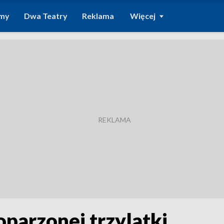
amy
Dwa Teatry
Reklama
Więcej
oparzonej trzylatki