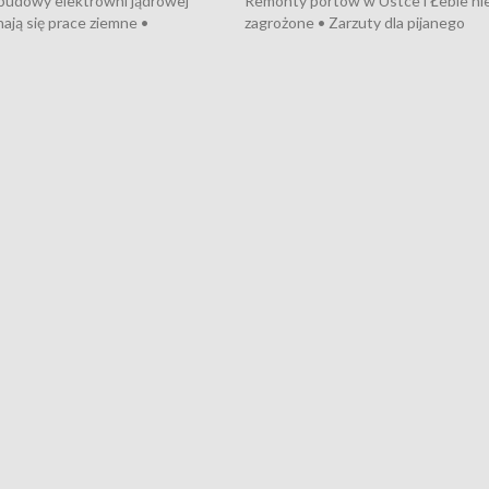
 budowy elektrowni jądrowej
Remonty portów w Ustce i Łebie ni
ają się prace ziemne •
zagrożone • Zarzuty dla pijanego
o umowę na budowę obwodnicy
kierowcy ciągnika • Protest
u Gdańskiego • Za kilka dni
poszkodowanych przez dewelopera
e ORP „Wicher” • 18 milionów
Gdyni • Milion zł dla dzieci z UCK od
a inwestycje w szkołach w Rumi
Cancer Fighters • Efekty wpisu Gdy
owie • Nowy sprzęt
Listę UNESCO • Kaszubscy kuczerz
iczny dla Puckiego Szpitala • Na
witali Tour de Pologne
znów rekordowe upały