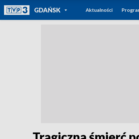
POWRÓT DO
GDAŃSK
Aktualności
Progr
TVP REGIONY
Tragiczna śmierć p