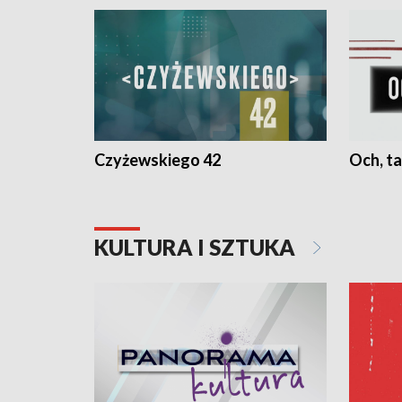
Czyżewskiego 42
Och, ta
KULTURA I SZTUKA