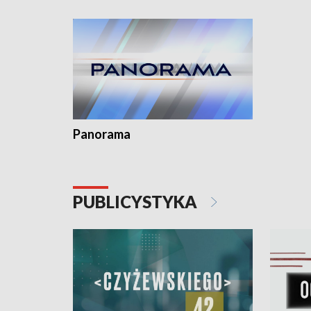
Dominika • Gdynia z lat 30. w
fotoplastikonie
Panorama
PUBLICYSTYKA