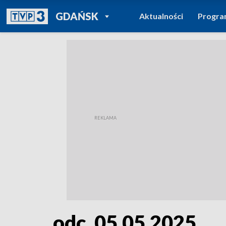
POWRÓT DO
GDAŃSK
Aktualności
Progr
TVP REGIONY
odc. 05.05.2025