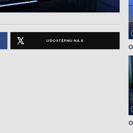
UDOSTĘPNIJ NA X
O
O