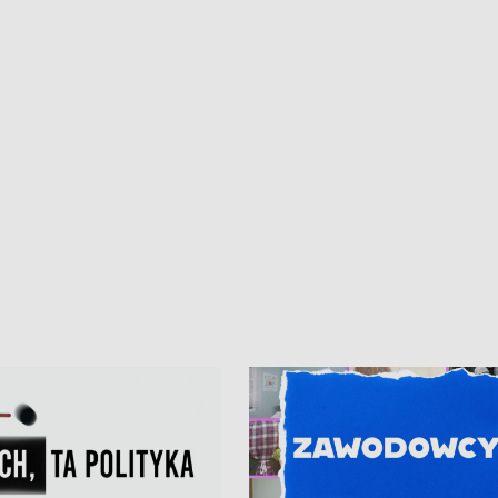
kardiologiczny dla Puckiego Szpitala
Pomorzu znów rekordowe upały