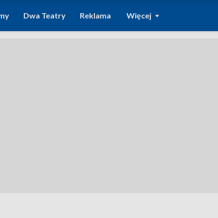
amy
Dwa Teatry
Reklama
Więcej