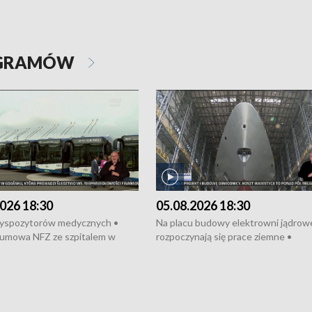
OGRAMÓW
026 18:30
05.08.2026 18:30
dyspozytorów medycznych •
Na placu budowy elektrowni jądrow
umowa NFZ ze szpitalem w
rozpoczynają się prace ziemne •
• Otwarto Morski Terminal
Podpisano umowę na budowę obwo
nkowy • Budowa morskiej farmy
Starogardu Gdańskiego • Za kilka dn
 • Korki na gdańskich Stogach •
wodowanie ORP „Wicher” • 18 mili
czne zachowania na torach •
złotych na inwestycje w szkołach w
nowych „trajtków” dla Gdyni
i Wejherowie • Nowy sprzęt