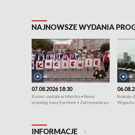
NAJNOWSZE WYDANIA PR
07.08.2026 18:30
06.08.2
Koniec szpitala w Miastku • Nowy
Brakuje 
przebieg trasy EuroVelo • Zatrzymania po
Wygasła 
bójce w Kościerzynie • Mieszkańcy
Miastku 
protestują przeciwko budowie trasy
Przeładu
tramwajowej • Kolejne konwoje
wiatrowej
humanitarne z Trójmiasta na Ukrainę •
Niebezpie
INFORMACJE
Święto Kociewia na Jarmarku św.
Dziewięć 