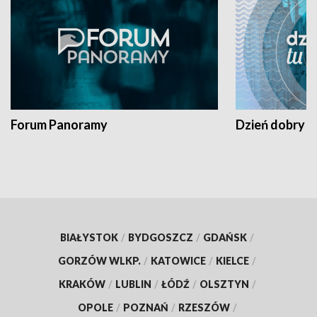
Forum Panoramy
Dzień dobry t
BIAŁYSTOK
/
BYDGOSZCZ
/
GDAŃSK
/
GORZÓW WLKP.
/
KATOWICE
/
KIELCE
/
KRAKÓW
/
LUBLIN
/
ŁÓDŹ
/
OLSZTYN
/
OPOLE
/
POZNAŃ
/
RZESZÓW
/