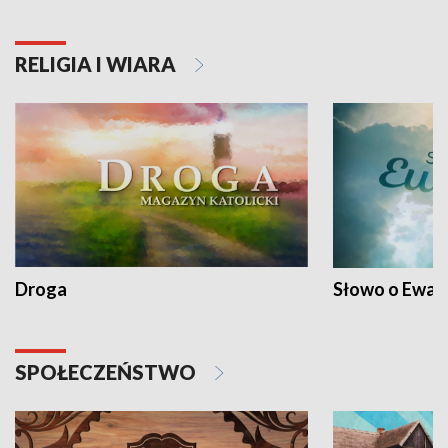
RELIGIA I WIARA
Droga
Słowo o Ewang
SPOŁECZEŃSTWO