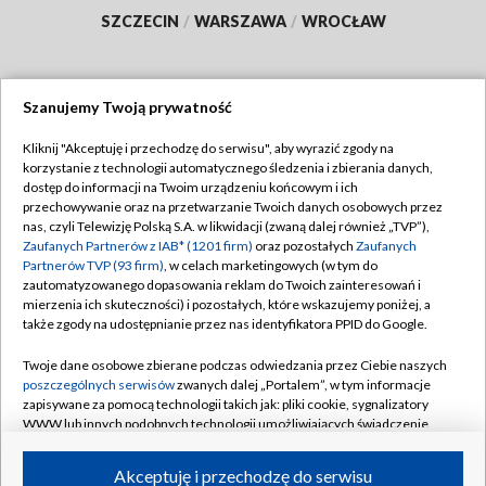
SZCZECIN
/
WARSZAWA
/
WROCŁAW
Szanujemy Twoją prywatność
Dołącz do nas:
Kliknij "Akceptuję i przechodzę do serwisu", aby wyrazić zgody na
korzystanie z technologii automatycznego śledzenia i zbierania danych,
TVP
dostęp do informacji na Twoim urządzeniu końcowym i ich
Abonament TVP
przechowywanie oraz na przetwarzanie Twoich danych osobowych przez
Regulamin TVP
nas, czyli Telewizję Polską S.A. w likwidacji (zwaną dalej również „TVP”),
Emisja w TVP
Zaufanych Partnerów z IAB* (1201 firm)
oraz pozostałych
Zaufanych
Polityka prywatności
Partnerów TVP (93 firm)
, w celach marketingowych (w tym do
Centrum informacji TVP
Moje zgody
zautomatyzowanego dopasowania reklam do Twoich zainteresowań i
mierzenia ich skuteczności) i pozostałych, które wskazujemy poniżej, a
Naziemna Telewizja Cyfrowa
Pomoc
także zgody na udostępnianie przez nas identyfikatora PPID do Google.
Sklep TVP
Biuro reklamy
Twoje dane osobowe zbierane podczas odwiedzania przez Ciebie naszych
Rada Programowa
poszczególnych serwisów
zwanych dalej „Portalem”, w tym informacje
Kontakt
zapisywane za pomocą technologii takich jak: pliki cookie, sygnalizatory
System NOS
WWW lub innych podobnych technologii umożliwiających świadczenie
dopasowanych i bezpiecznych usług, personalizację treści oraz reklam,
Informacje o nadawcy
Kanały
udostępnianie funkcji mediów społecznościowych oraz analizowanie
Akceptuję i przechodzę do serwisu
ruchu w Internecie.
Program dla prasy