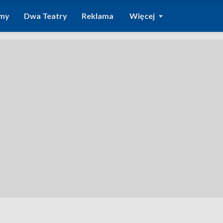
amy
Dwa Teatry
Reklama
Więcej