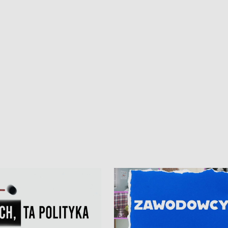
• Gdynia z lat 30. w
ikonie