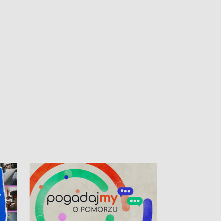
kardiologiczny dla Puckiego Szpitala • Na
witali Tour de P
Pomorzu znów rekordowe upały