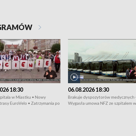
OGRAMÓW
026 18:30
06.08.2026 18:30
pitala w Miastku • Nowy
Brakuje dyspozytorów medycznych 
trasy EuroVelo • Zatrzymania po
Wygasła umowa NFZ ze szpitalem 
ościerzynie • Mieszkańcy
Miastku • Otwarto Morski Terminal
ą przeciwko budowie trasy
Przeładunkowy • Budowa morskiej 
wej • Kolejne konwoje
wiatrowej • Korki na gdańskich Sto
ne z Trójmiasta na Ukrainę •
Niebezpieczne zachowania na torac
ciewia na Jarmarku św.
Dziewięć nowych „trajtków” dla Gdy