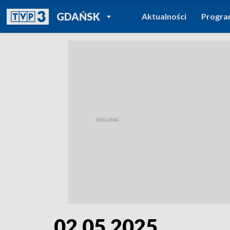
POWRÓT DO
GDAŃSK
Aktualności
Progr
TVP REGIONY
02.05.2025