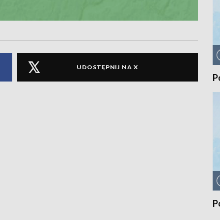
UDOSTĘPNIJ NA X
P
P