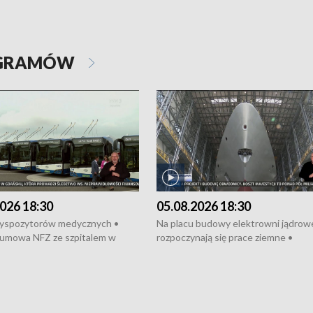
OGRAMÓW
026 18:30
05.08.2026 18:30
dyspozytorów medycznych •
Na placu budowy elektrowni jądrow
umowa NFZ ze szpitalem w
rozpoczynają się prace ziemne •
• Otwarto Morski Terminal
Podpisano umowę na budowę obwo
nkowy • Budowa morskiej farmy
Starogardu Gdańskiego • Za kilka dn
 • Korki na gdańskich Stogach •
wodowanie ORP „Wicher” • 18 mili
czne zachowania na torach •
złotych na inwestycje w szkołach w
nowych „trajtków” dla Gdyni
i Wejherowie • Nowy sprzęt