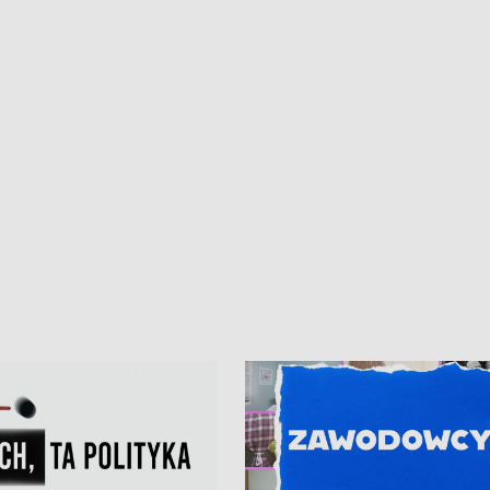
kardiologiczny dla Puckiego Szpitala
Pomorzu znów rekordowe upały