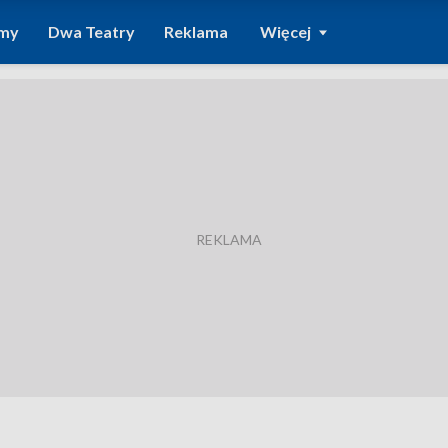
amy
Dwa Teatry
Reklama
Więcej