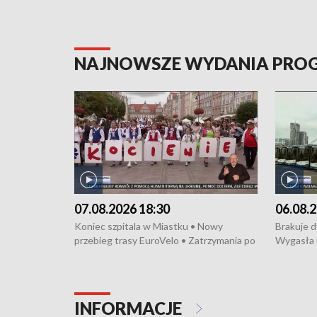
NAJNOWSZE WYDANIA PR
07.08.2026 18:30
06.08.2
Koniec szpitala w Miastku • Nowy
Brakuje 
przebieg trasy EuroVelo • Zatrzymania po
Wygasła 
bójce w Kościerzynie • Mieszkańcy
Miastku 
protestują przeciwko budowie trasy
Przeładu
tramwajowej • Kolejne konwoje
wiatrowej
humanitarne z Trójmiasta na Ukrainę •
Niebezpie
INFORMACJE
Święto Kociewia na Jarmarku św.
Dziewięć 