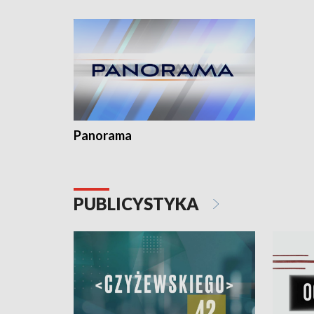
Dominika • Gdynia z lat 30. w
fotoplastikonie
Panorama
PUBLICYSTYKA