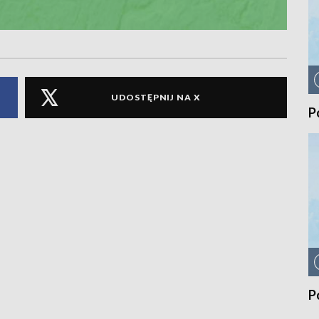
UDOSTĘPNIJ NA X
P
P