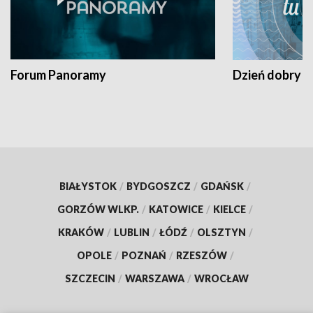
Forum Panoramy
Dzień dobry t
BIAŁYSTOK
/
BYDGOSZCZ
/
GDAŃSK
/
GORZÓW WLKP.
/
KATOWICE
/
KIELCE
/
KRAKÓW
/
LUBLIN
/
ŁÓDŹ
/
OLSZTYN
/
OPOLE
/
POZNAŃ
/
RZESZÓW
/
SZCZECIN
/
WARSZAWA
/
WROCŁAW