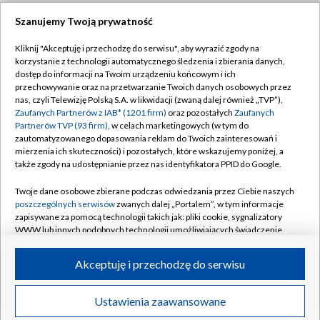
Szanujemy Twoją prywatność
Dołącz do nas:
Kliknij "Akceptuję i przechodzę do serwisu", aby wyrazić zgody na
korzystanie z technologii automatycznego śledzenia i zbierania danych,
TVP
dostęp do informacji na Twoim urządzeniu końcowym i ich
Abonament TVP
przechowywanie oraz na przetwarzanie Twoich danych osobowych przez
Regulamin TVP
nas, czyli Telewizję Polską S.A. w likwidacji (zwaną dalej również „TVP”),
Emisja w TVP
Zaufanych Partnerów z IAB* (1201 firm)
oraz pozostałych
Zaufanych
Polityka prywatności
Partnerów TVP (93 firm)
, w celach marketingowych (w tym do
Centrum informacji TVP
Moje zgody
zautomatyzowanego dopasowania reklam do Twoich zainteresowań i
mierzenia ich skuteczności) i pozostałych, które wskazujemy poniżej, a
Naziemna Telewizja Cyfrowa
Pomoc
także zgody na udostępnianie przez nas identyfikatora PPID do Google.
Sklep TVP
Biuro reklamy
Twoje dane osobowe zbierane podczas odwiedzania przez Ciebie naszych
Rada Programowa
poszczególnych serwisów
zwanych dalej „Portalem”, w tym informacje
Kontakt
zapisywane za pomocą technologii takich jak: pliki cookie, sygnalizatory
System NOS
WWW lub innych podobnych technologii umożliwiających świadczenie
dopasowanych i bezpiecznych usług, personalizację treści oraz reklam,
Informacje o nadawcy
Kanały
udostępnianie funkcji mediów społecznościowych oraz analizowanie
Akceptuję i przechodzę do serwisu
ruchu w Internecie.
Program dla prasy
©2026 Telewizja Polska S.A. w likwidacji
Biuro Reklamy
Twoje dane osobowe zbierane podczas odwiedzania przez Ciebie
Ustawienia zaawansowane
poszczególnych serwisów
na Portalu, takie jak adresy IP, identyfikatory
Ogłoszenie przetargowe