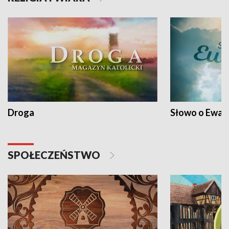
Droga
Słowo o Ewang
SPOŁECZEŃSTWO