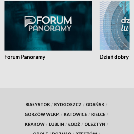
Forum Panoramy
Dzień dobry t
BIAŁYSTOK
/
BYDGOSZCZ
/
GDAŃSK
/
GORZÓW WLKP.
/
KATOWICE
/
KIELCE
/
KRAKÓW
/
LUBLIN
/
ŁÓDŹ
/
OLSZTYN
/