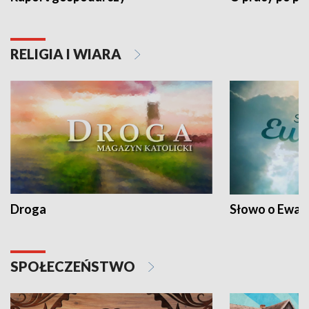
RELIGIA I WIARA
Droga
Słowo o Ewang
SPOŁECZEŃSTWO