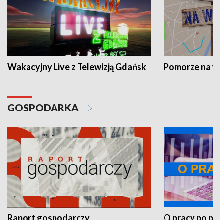
Wakacyjny Live z Telewizją Gdańsk
Pomorze na 
GOSPODARKA
Raport gospodarczy
O pracy po pr