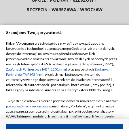
OPOLE
/
POZNAŃ
/
RZESZÓW
/
SZCZECIN
/
WARSZAWA
/
WROCŁAW
Szanujemy Twoją prywatność
Dołącz do nas:
Kliknij "Akceptuję i przechodzę do serwisu", aby wyrazić zgody na
korzystanie z technologii automatycznego śledzenia i zbierania danych,
TVP
dostęp do informacji na Twoim urządzeniu końcowym i ich
Abonament TVP
przechowywanie oraz na przetwarzanie Twoich danych osobowych przez
Regulamin TVP
nas, czyli Telewizję Polską S.A. w likwidacji (zwaną dalej również „TVP”),
Emisja w TVP
Zaufanych Partnerów z IAB* (1201 firm)
oraz pozostałych
Zaufanych
Polityka prywatności
Partnerów TVP (93 firm)
, w celach marketingowych (w tym do
Centrum informacji TVP
Moje zgody
zautomatyzowanego dopasowania reklam do Twoich zainteresowań i
mierzenia ich skuteczności) i pozostałych, które wskazujemy poniżej, a
Naziemna Telewizja Cyfrowa
Pomoc
także zgody na udostępnianie przez nas identyfikatora PPID do Google.
Sklep TVP
Biuro reklamy
Twoje dane osobowe zbierane podczas odwiedzania przez Ciebie naszych
Rada Programowa
poszczególnych serwisów
zwanych dalej „Portalem”, w tym informacje
Kontakt
zapisywane za pomocą technologii takich jak: pliki cookie, sygnalizatory
System NOS
WWW lub innych podobnych technologii umożliwiających świadczenie
dopasowanych i bezpiecznych usług, personalizację treści oraz reklam,
Informacje o nadawcy
Kanały
udostępnianie funkcji mediów społecznościowych oraz analizowanie