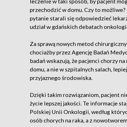
leczenie w taki sposób, by pacjent móg
przechodzić w domu. Czy to możliwe?
pytanie starali się odpowiedzieć lekar
udział w gdańskich debatach onkologi
Za sprawą nowych metod chirurgicznyc
chociażby przez Agencję Badań Medyc
badań wskazują, że pacjenci chorzy na
domu, a nie w szpitalnych salach, lep
przyjaznego środowiska.
Dzięki takim rozwiązaniom, pacjent nie
życie lepszej jakości. Te informacje st
Polskiej Unii Onkologii, według który
osób chorych na raka, a z nowotworem 