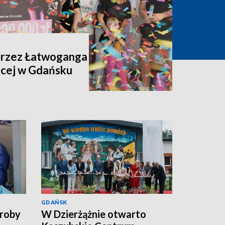
przez Łatwoganga
ięcej w Gdańsku
GDAŃSK
roby
W Dzierżążnie otwarto