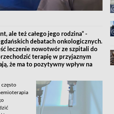
t, ale też całego jego rodzina” -
w gdańskich debatach onkologicznych.
eść leczenie nowotwór ze szpitali do
przechodzić terapię w przyjaznym
ają, że ma to pozytywny wpływ na
 często
hemioterapia
go
dzić