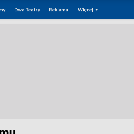
amy
Dwa Teatry
Reklama
Więcej
omu