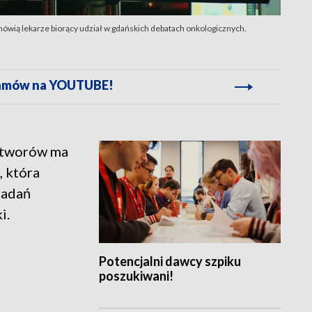
 - mówią lekarze biorący udział w gdańskich debatach onkologicznych.
gramów na YOUTUBE!
otworów ma
 która
badań
i.
Potencjalni dawcy szpiku
poszukiwani!