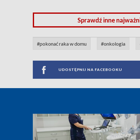
Sprawdź inne najważn
#pokonać raka w domu
#onkologia
UDOSTĘPNIJ NA FACEBOOKU