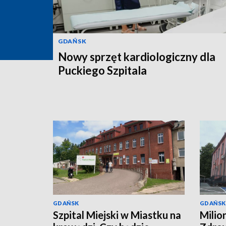
GDAŃSK
Nowy sprzęt kardiologiczny dla
Puckiego Szpitala
GDAŃSK
GDAŃSK
Szpital Miejski w Miastku na
Milio