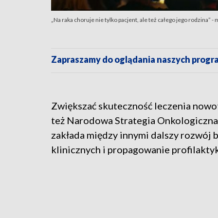
„Na raka choruje nie tylko pacjent, ale też całego jego rodzina”
Zapraszamy do oglądania naszych pro
Zwiększać skuteczność leczenia now
też Narodowa Strategia Onkologiczna,
zakłada między innymi dalszy rozwój 
klinicznych i propagowanie profilaktyk