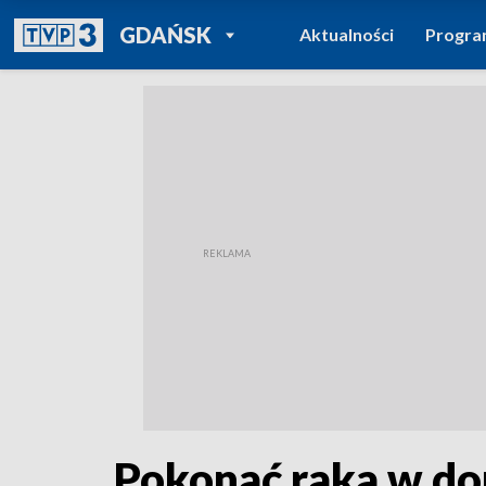
POWRÓT DO
GDAŃSK
Aktualności
Progr
TVP REGIONY
Pokonać raka w d