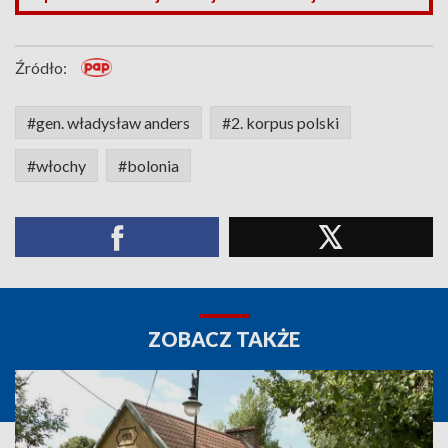
Źródło:
#gen. władysław anders
#2. korpus polski
#włochy
#bolonia
ZOBACZ TAKŻE