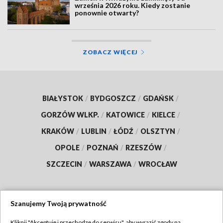
września 2026 roku. Kiedy zostanie
ponownie otwarty?
ZOBACZ WIĘCEJ
BIAŁYSTOK
/
BYDGOSZCZ
/
GDAŃSK
/
GORZÓW WLKP.
/
KATOWICE
/
KIELCE
/
KRAKÓW
/
LUBLIN
/
ŁÓDŹ
/
OLSZTYN
/
OPOLE
/
POZNAŃ
/
RZESZÓW
/
SZCZECIN
/
WARSZAWA
/
WROCŁAW
Szanujemy Twoją prywatność
Dołącz do nas:
Kliknij "Akceptuję i przechodzę do serwisu", aby wyrazić zgody na