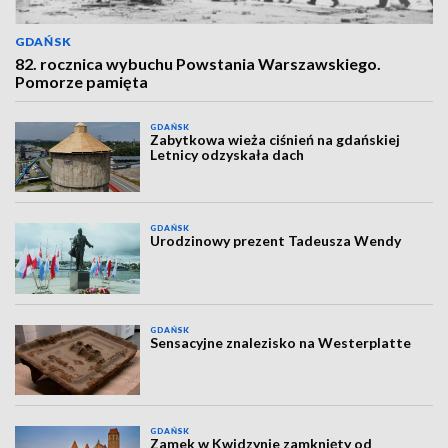
GDAŃSK
82. rocznica wybuchu Powstania Warszawskiego.
Pomorze pamięta
GDAŃSK
Zabytkowa wieża ciśnień na gdańskiej
Letnicy odzyskała dach
GDAŃSK
Urodzinowy prezent Tadeusza Wendy
GDAŃSK
Sensacyjne znalezisko na Westerplatte
GDAŃSK
Zamek w Kwidzynie zamknięty od