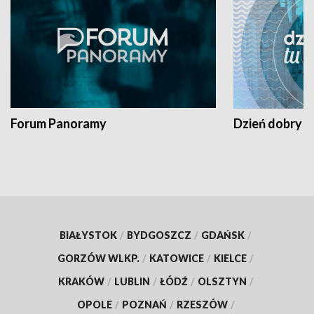
Forum Panoramy
Dzień dobry t
BIAŁYSTOK
/
BYDGOSZCZ
/
GDAŃSK
/
GORZÓW WLKP.
/
KATOWICE
/
KIELCE
/
KRAKÓW
/
LUBLIN
/
ŁÓDŹ
/
OLSZTYN
/
OPOLE
/
POZNAŃ
/
RZESZÓW
/