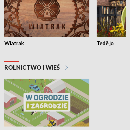
Wiatrak
Tedë jo
ROLNICTWO I WIEŚ