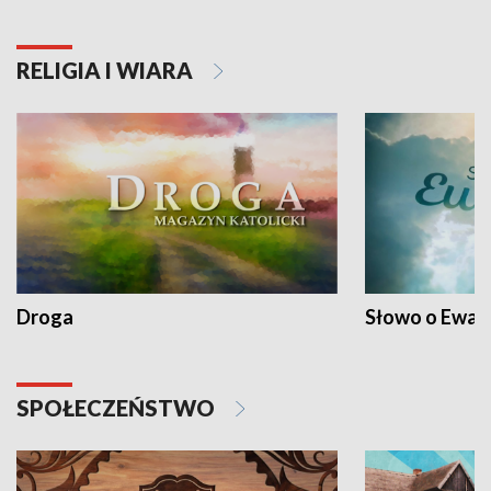
RELIGIA I WIARA
Droga
Słowo o Ewang
SPOŁECZEŃSTWO