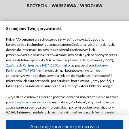
SZCZECIN
/
WARSZAWA
/
WROCŁAW
Szanujemy Twoją prywatność
Dołącz do nas:
Kliknij "Akceptuję i przechodzę do serwisu", aby wyrazić zgody na
korzystanie z technologii automatycznego śledzenia i zbierania danych,
TVP
dostęp do informacji na Twoim urządzeniu końcowym i ich
Abonament TVP
przechowywanie oraz na przetwarzanie Twoich danych osobowych przez
Regulamin TVP
nas, czyli Telewizję Polską S.A. w likwidacji (zwaną dalej również „TVP”),
Emisja w TVP
Zaufanych Partnerów z IAB* (1201 firm)
oraz pozostałych
Zaufanych
Polityka prywatności
Partnerów TVP (93 firm)
, w celach marketingowych (w tym do
Centrum informacji TVP
Moje zgody
zautomatyzowanego dopasowania reklam do Twoich zainteresowań i
mierzenia ich skuteczności) i pozostałych, które wskazujemy poniżej, a
Naziemna Telewizja Cyfrowa
Pomoc
także zgody na udostępnianie przez nas identyfikatora PPID do Google.
Sklep TVP
Biuro reklamy
Twoje dane osobowe zbierane podczas odwiedzania przez Ciebie naszych
Rada Programowa
poszczególnych serwisów
zwanych dalej „Portalem”, w tym informacje
Kontakt
zapisywane za pomocą technologii takich jak: pliki cookie, sygnalizatory
System NOS
WWW lub innych podobnych technologii umożliwiających świadczenie
dopasowanych i bezpiecznych usług, personalizację treści oraz reklam,
Informacje o nadawcy
Kanały
udostępnianie funkcji mediów społecznościowych oraz analizowanie
Akceptuję i przechodzę do serwisu
ruchu w Internecie.
Program dla prasy