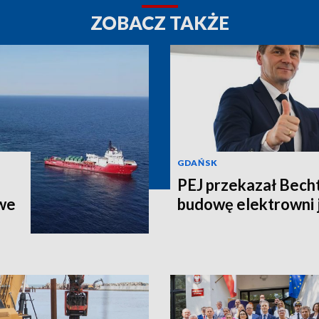
ZOBACZ TAKŻE
GDAŃSK
PEJ przekazał Bech
we
budowę elektrowni 