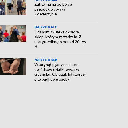
Zatrzymania po bójce
pseudokibiców w
Kościerzynie
NA SYGNALE
Gdańsk: 39-latka okradła
sklep, którym zarządzała. Z
utargu zniknęło ponad 20 tys.
zł
NA SYGNALE
Wtargnął pijany na teren
ogródków działkowych w
Gdańsku. Obrażał, bił i...gryzł
przypadkowe osoby