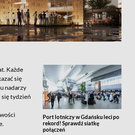
at. Każde
azać się
mu nadarzy
 się tydzień
owości
Port lotniczy w Gdańsku leci po
rekord! Sprawdź siatkę
e.
połączeń