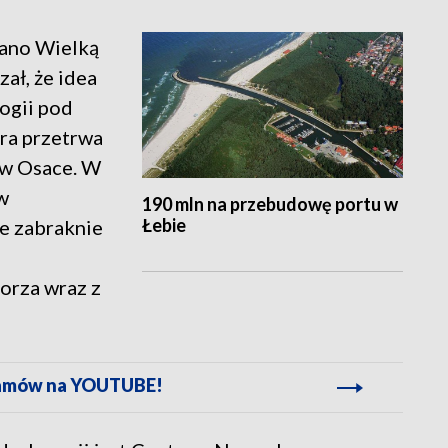
rano Wielką
ał, że idea
logii pod
óra przetrwa
 w Osace. W
w
190 mln na przebudowę portu w
Łebie
ie zabraknie
orza wraz z
gramów na YOUTUBE!