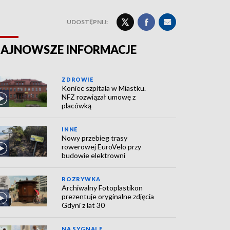
UDOSTĘPNIJ:
AJNOWSZE INFORMACJE
ZDROWIE
Koniec szpitala w Miastku.
NFZ rozwiązał umowę z
placówką
INNE
Nowy przebieg trasy
rowerowej EuroVelo przy
budowie elektrowni
ROZRYWKA
Archiwalny Fotoplastikon
prezentuje oryginalne zdjęcia
Gdyni z lat 30
NA SYGNALE