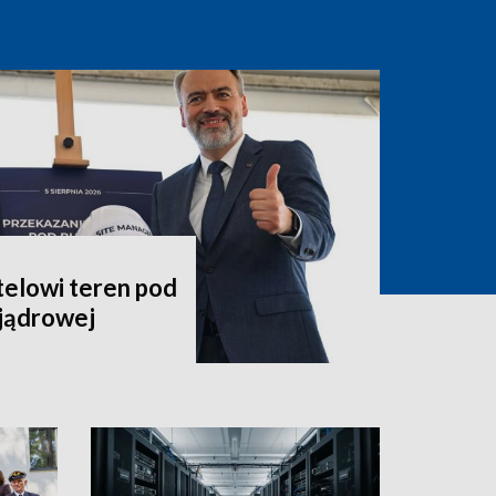
telowi teren pod
jądrowej