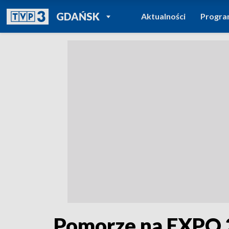
POWRÓT DO
GDAŃSK
Aktualności
Progr
TVP REGIONY
Pomorze na EXPO 