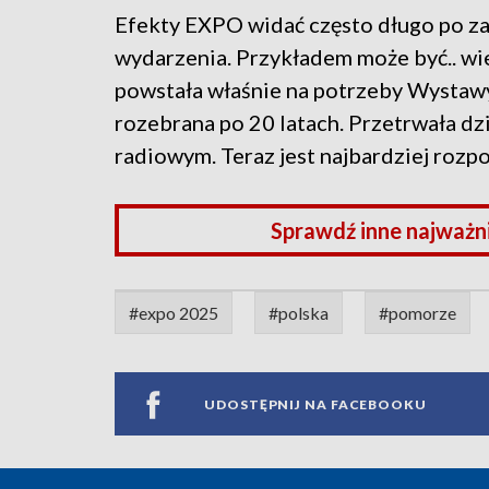
Efekty EXPO widać często długo po z
wydarzenia. Przykładem może być.. wież
powstała właśnie na potrzeby Wystawy
rozebrana po 20 latach. Przetrwała dz
radiowym. Teraz jest najbardziej roz
Sprawdź inne najważn
#expo 2025
#polska
#pomorze
UDOSTĘPNIJ NA FACEBOOKU