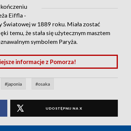
akończeniu
a Eiffla -
 Światowej w 1889 roku. Miała zostać
ięki temu, że stała się użytecznym masztem
poznawalnym symbolem Paryża.
iejsze informacje z Pomorza!
#japonia
#osaka
UDOSTĘPNIJ NA X