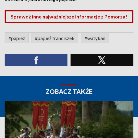
Sprawdź inne najważniejsze informacje z Pomorza!
#papież
#papież franciszek
#watykan
ZOBACZ TAKŻE