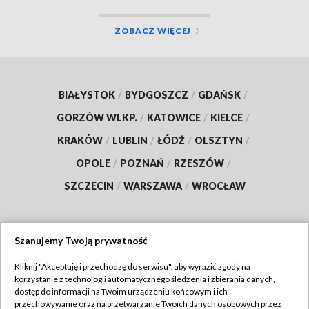
ZOBACZ WIĘCEJ
BIAŁYSTOK
/
BYDGOSZCZ
/
GDAŃSK
/
GORZÓW WLKP.
/
KATOWICE
/
KIELCE
/
KRAKÓW
/
LUBLIN
/
ŁÓDŹ
/
OLSZTYN
/
OPOLE
/
POZNAŃ
/
RZESZÓW
/
SZCZECIN
/
WARSZAWA
/
WROCŁAW
Szanujemy Twoją prywatność
Dołącz do nas:
Kliknij "Akceptuję i przechodzę do serwisu", aby wyrazić zgody na
korzystanie z technologii automatycznego śledzenia i zbierania danych,
TVP
dostęp do informacji na Twoim urządzeniu końcowym i ich
Abonament TVP
przechowywanie oraz na przetwarzanie Twoich danych osobowych przez
Regulamin TVP