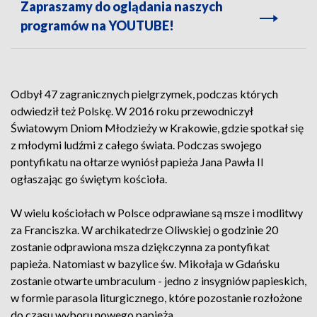
Zapraszamy do oglądania naszych
programów na YOUTUBE!
Odbył 47 zagranicznych pielgrzymek, podczas których
odwiedził też Polskę. W 2016 roku przewodniczył
Światowym Dniom Młodzieży w Krakowie, gdzie spotkał się
z młodymi ludźmi z całego świata. Podczas swojego
pontyfikatu na ołtarze wyniósł papieża Jana Pawła II
ogłaszając go świętym kościoła.
W wielu kościołach w Polsce odprawiane są msze i modlitwy
za Franciszka. W archikatedrze Oliwskiej o godzinie 20
zostanie odprawiona msza dziękczynna za pontyfikat
papieża. Natomiast w bazylice św. Mikołaja w Gdańsku
zostanie otwarte umbraculum - jedno z insygniów papieskich,
w formie parasola liturgicznego, które pozostanie rozłożone
do czasu wyboru nowego papieża.