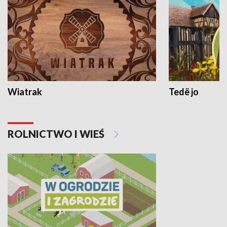
Wiatrak
Tedë jo
ROLNICTWO I WIEŚ