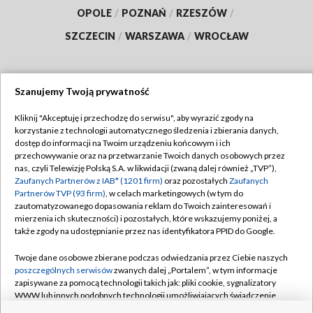
OPOLE
/
POZNAŃ
/
RZESZÓW
/
SZCZECIN
/
WARSZAWA
/
WROCŁAW
Szanujemy Twoją prywatność
Dołącz do nas:
Kliknij "Akceptuję i przechodzę do serwisu", aby wyrazić zgody na
korzystanie z technologii automatycznego śledzenia i zbierania danych,
TVP
dostęp do informacji na Twoim urządzeniu końcowym i ich
Abonament TVP
przechowywanie oraz na przetwarzanie Twoich danych osobowych przez
Regulamin TVP
nas, czyli Telewizję Polską S.A. w likwidacji (zwaną dalej również „TVP”),
Emisja w TVP
Zaufanych Partnerów z IAB* (1201 firm)
oraz pozostałych
Zaufanych
Polityka prywatności
Partnerów TVP (93 firm)
, w celach marketingowych (w tym do
Centrum informacji TVP
Moje zgody
zautomatyzowanego dopasowania reklam do Twoich zainteresowań i
mierzenia ich skuteczności) i pozostałych, które wskazujemy poniżej, a
Naziemna Telewizja Cyfrowa
Pomoc
także zgody na udostępnianie przez nas identyfikatora PPID do Google.
Sklep TVP
Biuro reklamy
Twoje dane osobowe zbierane podczas odwiedzania przez Ciebie naszych
Rada Programowa
poszczególnych serwisów
zwanych dalej „Portalem”, w tym informacje
Kontakt
zapisywane za pomocą technologii takich jak: pliki cookie, sygnalizatory
System NOS
WWW lub innych podobnych technologii umożliwiających świadczenie
dopasowanych i bezpiecznych usług, personalizację treści oraz reklam,
Informacje o nadawcy