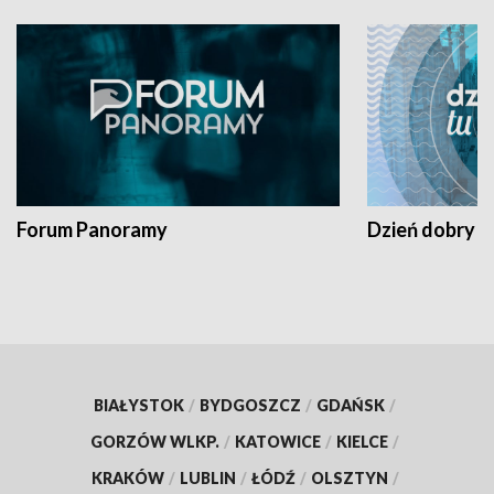
Forum Panoramy
Dzień dobry t
BIAŁYSTOK
/
BYDGOSZCZ
/
GDAŃSK
/
GORZÓW WLKP.
/
KATOWICE
/
KIELCE
/
KRAKÓW
/
LUBLIN
/
ŁÓDŹ
/
OLSZTYN
/