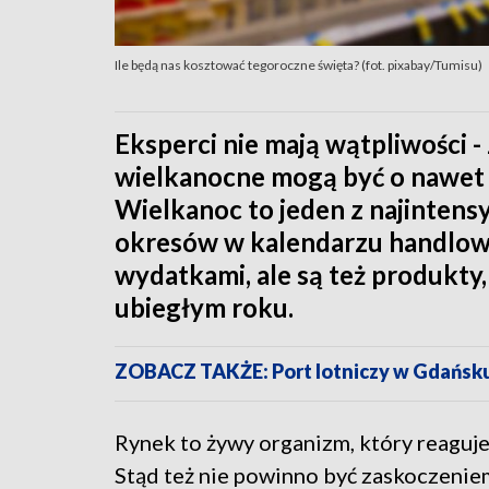
Ile będą nas kosztować tegoroczne święta? (fot. pixabay/Tumisu)
Eksperci nie mają wątpliwości 
wielkanocne mogą być o nawet 7
Wielkanoc to jeden z najinten
okresów w kalendarzu handlowym
wydatkami, ale są też produkty,
ubiegłym roku.
ZOBACZ TAKŻE: Port lotniczy w Gdańsku 
Rynek to żywy organizm, który reaguj
Stąd też nie powinno być zaskoczeniem