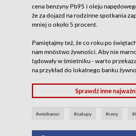
cena benzyny Pb95 i oleju napędowego
że za dojazd na rodzinne spotkania za
mniej o około 5 procent.
Pamiętajmy też, że co roku po świętach
nam mnóstwo żywności. Aby nie marnow
lądowały w śmietniku - warto przekaza
na przykład do lokalnego banku żywno
Sprawdź inne najważn
#wielkanoc
#zakupy
#ceny
#