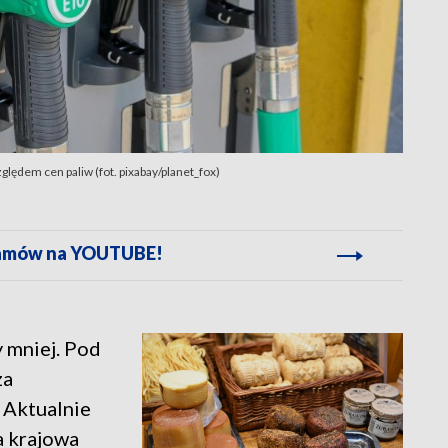
lędem cen paliw (fot. pixabay/planet_fox)
gramów na YOUTUBE!
y mniej. Pod
za
 Aktualnie
ia krajowa