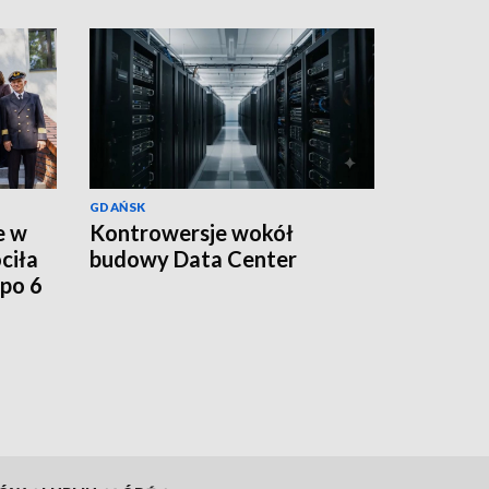
GDAŃSK
e w
Kontrowersje wokół
ciła
budowy Data Center
po 6