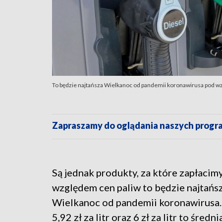
To będzie najtańsza Wielkanoc od pandemii koronawirusa pod wzg
Zapraszamy do oglądania naszych pro
Są jednak produkty, za które zapłacim
względem cen paliw to będzie najtańs
Wielkanoc od pandemii koronawirusa.
5,92 zł za litr oraz 6 zł za litr to średn