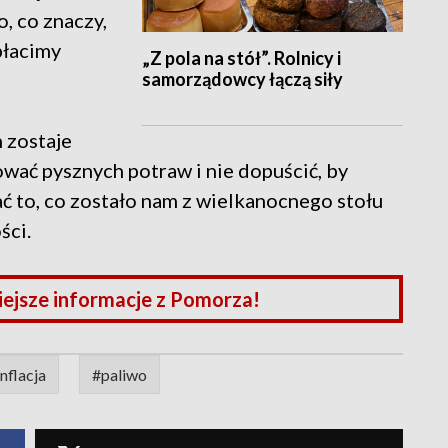
, co znaczy,
płacimy
„Z pola na stół”. Rolnicy i
samorządowcy łączą siły
 zostaje
ać pysznych potraw i nie dopuścić, by
ć to, co zostało nam z wielkanocnego stołu
ści.
iejsze informacje z Pomorza!
inflacja
#paliwo