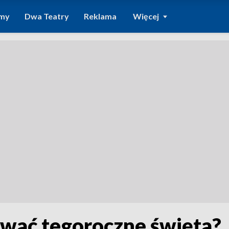
amy
Dwa Teatry
Reklama
Więcej
ować tegoroczne święta?