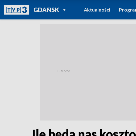
POWRÓT DO
GDAŃSK
Aktualności
Progr
TVP REGIONY
Ile będą nas koszt